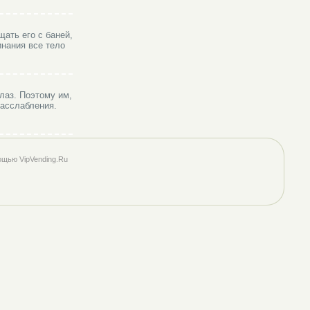
ать его с баней,
инания все тело
лаз. Поэтому им,
расслабления.
ощью VipVending.Ru