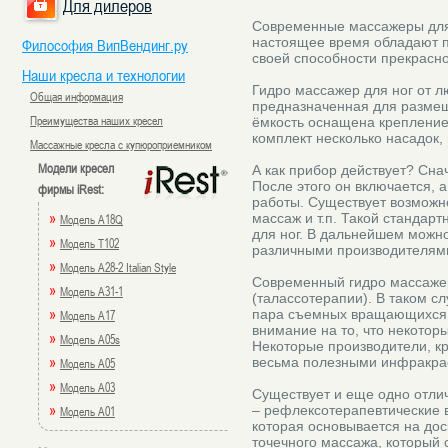
Для дилеров
Современные массажеры для 
настоящее время обладают п
Философия ВипВендинг.ру
своей способности прекрасно
Наши кресла и технологии
Гидро массажер для ног от л
Общая информация
предназначенная для размещ
Преимущества наших кресел
ёмкость оснащена крепление
комплект несколько насадок,
Массажные кресла с купюроприемником
Модели кресел
А как прибор действует? Сн
После этого он включается, 
фирмы iRest:
работы. Существует возможн
»
массаж и т.п. Такой стандар
Модель A18Q
для ног. В дальнейшем можн
»
Модель T102
различными производителям
»
Модель A28-2 Italian Style
Современный гидро массажер
»
Модель A31-1
(талассотерапии). В таком с
»
пара съемных вращающихся р
Модель A17
внимание на то, что некотор
»
Модель A05s
Некоторые производители, кр
»
весьма полезными инфракрас
Модель A05
»
Модель A03
Существует и еще одно отли
»
– рефлексотерапевтические в
Модель A01
которая основывается на до
точечного массажа, который 