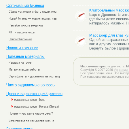
Организация бизнеса
Клиторальный массаж
Сфера установки и фото наших мест
Еще в Древнем Египте
Новый бизнес — новые перспективы
где были даже специа
натиралось мазями. Н
Рентабельность вендинга
ККТ и выдача чеков
Массажер для глаз ку
Налогообложение
Одной из выраженных 
как и другим органам 
Новости компании
Вернуть былое здоров
Полезные материалы
Реклама на точке
Массажные кресла
для уюта.
М
Материалы для работы
Copyright © 2007-2026
Vip
вендин
Все права защищены. Все матер
Сертификаты и документы на поставку
При копировании материалов сс
Часто задаваемые вопросы
Цены и варианты приобретения
»
массажных кресел Irest
»
массажных кресел Rongtai (Sensa)
Почему у нас такие низкие цены?
Заказ-заявка на массажные кресла
Гостевая книга