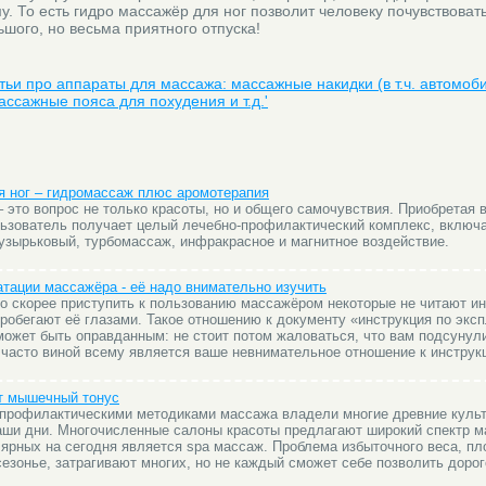
. То есть гидро массажёр для ног позволит человеку почувствовать
ьшого, но весьма приятного отпуска!
атьи про аппараты для массажа: массажные накидки (в т.ч. автомоб
ассажные пояса для похудения и т.д.'
 ног – гидромассаж плюс аромотерапия
 это вопрос не только красоты, но и общего самочувствия. Приобретая 
льзователь получает целый лечебно-профилактический комплекс, включ
пузырьковый, турбомассаж, инфракрасное и магнитное воздействие.
атации массажёра - её надо внимательно изучить
о скорее приступить к пользованию массажёром некоторые не читают ин
пробегают её глазами. Такое отношению к документу «инструкция по экс
может быть оправданным: не стоит потом жаловаться, что вам подсунул
 часто виной всему является ваше невнимательное отношение к инструк
т мышечный тонус
профилактическими методиками массажа владели многие древние культ
наши дни. Многочисленные салоны красоты предлагают широкий спектр м
ярных на сегодня является spa массаж. Проблема избыточного веса, пл
сезонье, затрагивают многих, но не каждый сможет себе позволить доро