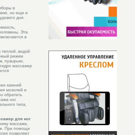
иборы в
вию, но еще и
удового дня.
емкость,
половины. Эта
включается в
 теплой, водой.
аемый режим
, пузырьки,
 гидро массажер
аются
чих камней
ния мозолей и
о обратить
ажа ног.
ального типа,
ссажер для ног
нику массажа,
ги. При помощи
огия позволяет