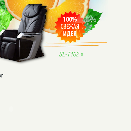
SL-T102 »
ог