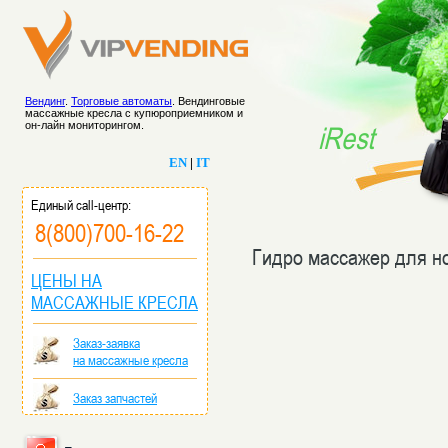
Вендинг
.
Торговые автоматы
. Вендинговые
массажные кресла с купюроприемником и
он-лайн мониторингом.
iRest
EN
|
IT
Единый call-центр:
8(800)700-16-22
Гидро массажер для н
ЦЕНЫ НА
МАССАЖНЫЕ КРЕСЛА
Заказ-заявка
на массажные кресла
Заказ запчастей