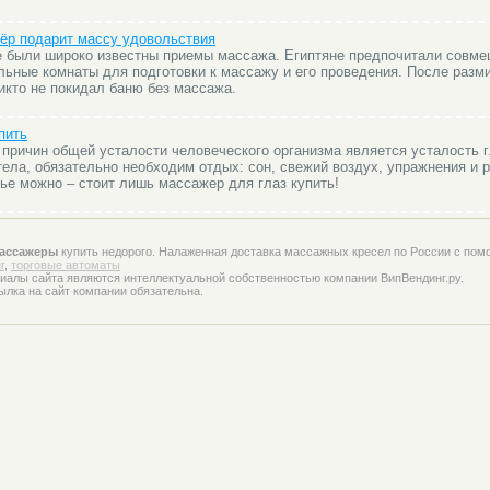
ёр подарит массу удовольствия
 были широко известны приемы массажа. Египтяне предпочитали совмещ
льные комнаты для подготовки к массажу и его проведения. После разм
икто не покидал баню без массажа.
пить
причин общей усталости человеческого организма является усталость г
тела, обязательно необходим отдых: сон, свежий воздух, упражнения и 
ье можно – стоит лишь массажер для глаз купить!
ассажеры
купить недорого. Налаженная доставка массажных кресел по России с пом
г
,
торговые автоматы
иалы сайта являются интеллектуальной собственностью компании ВипВендинг.ру.
ылка на сайт компании обязательна.