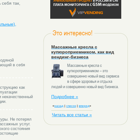
 себя так,
ильные),
Это интересно!
Массажные кресла с
купюроприемником, как вид
вендинг-бизнеса
водяной
ающий в себя
Массажные кресла с
купюроприемником – это
совершенно новый вид сервиса
в сфере здоровья и отдыха
людей и совершенно новый вид бизнеса.
струкцию как
плуатации
Подробнее »
и некачественный
ции.
«
назад
|
список
|
вперед
»
Читать все статьи »
уры. Не потерял
ассажных услуг.
охого состояния
гостоящие