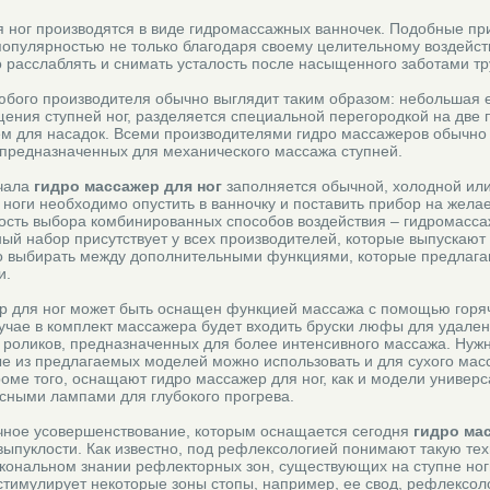
ног производятся в виде гидромассажных ванночек. Подобные пр
опулярностью не только благодаря своему целительному воздейст
 расслаблять и снимать усталость после насыщенного заботами тр
юбого производителя обычно выглядит таким образом: небольшая 
ения ступней ног, разделяется специальной перегородкой на две 
м для насадок. Всеми производителями гидро массажеров обычно 
 предназначенных для механического массажа ступней.
ачала
гидро массажер для ног
заполняется обычной, холодной или
а ноги необходимо опустить в ванночку и поставить прибор на жел
ость выбора комбинированных способов воздействия – гидромассаж
тный набор присутствует у всех производителей, которые выпускают
о выбирать между дополнительными функциями, которые предлаг
и.
 для ног может быть оснащен функцией массажа с помощью горя
лучае в комплект массажера будет входить бруски люфы для удале
оликов, предназначенных для более интенсивного массажа. Нужн
ые из предлагаемых моделей можно использовать и для сухого масс
оме того, оснащают гидро массажер для ног, как и модели универс
ными лампами для глубокого прогрева.
чное усовершенствование, которым оснащается сегодня
гидро ма
ыпуклости. Как известно, под рефлексологией понимают такую тех
скональном знании рефлекторных зон, существующих на ступне но
стимулирует некоторые зоны стопы, например, ее свод, рефлексол