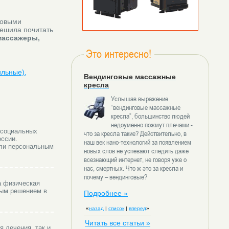
ковыми
решила почитать
массажеры,
Это интересно!
ильные),
Вендинговые массажные
кресла
Услышав выражение
“вендинговые массажные
кресла”, большинство людей
недоуменно пожмут плечами -
 социальных
что за кресла такие? Действительно, в
оссии.
наш век нано-технологий за появлением
или персональным
новых слов не успевают следить даже
всезнающий интернет, не говоря уже о
нас, смертных. Что ж это за кресла и
почему – вендинговые?
а физическая
ным решением в
Подробнее »
«
назад
|
список
|
вперед
»
Читать все статьи »
я лечения, так и