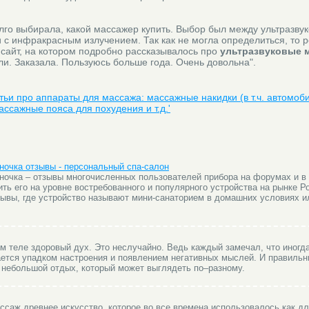
олго выбирала, какой массажер купить. Выбор был между ультразву
с инфракрасным излучением. Так как не могла определиться, то 
 сайт, на котором подробно рассказывалось про
ультразвуковые 
и. Заказала. Пользуюсь больше года. Очень довольна".
атьи про аппараты для массажа: массажные накидки (в т.ч. автомоб
ассажные пояса для похудения и т.д.'
ночка отзывы - персональный спа-салон
ночка – отзывы многочисленных пользователей прибора на форумах и в
ть его на уровне востребованного и популярного устройства на рынке Р
ывы, где устройство называют мини-санаторием в домашних условиях 
вом теле здоровый дух. Это неслучайно. Ведь каждый замечал, что иногд
ется упадком настроения и появлением негативных мыслей. И правиль
т небольшой отдых, который может выглядеть по–разному.
ссаж древнее искусство, которое во все времена использовалось как дл