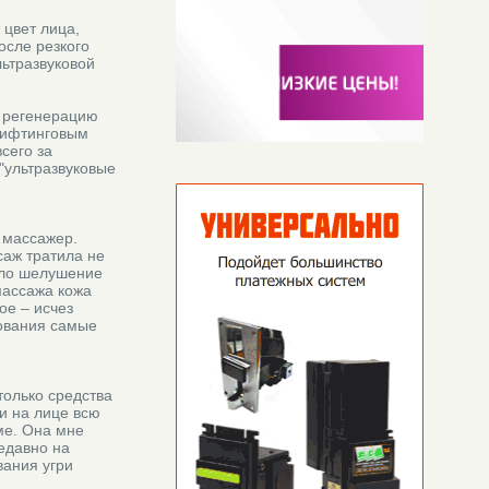
 цвет лица,
осле резкого
льтразвуковой
и регенерацию
лифтинговым
сего за
"ультразвуковые
 массажер.
саж тратила не
зло шелушение
массажа кожа
ое – исчез
ования самые
только средства
ми на лице всю
ме. Она мне
едавно на
вания угри