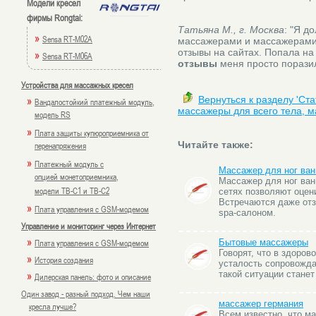
Модели кресел
фирмы Rongtai:
Татьяна М., г. Москва
: "Я д
»
Sensa RT-M02A
массажерами и массажерами 
отзывы на сайтах. Попала на
»
Sensa RT-M06A
отзывы
меня просто поразил
Устройства для массажных кресел
»
Вернуться к разделу 'Ст
Вандалостойкий платежный модуль,
массажеры для всего тела, м
модель RS
»
Плата защиты купюроприемника от
Читайте также:
перенапряжения
»
Платежный модуль с
Массажер для ног ван
опцией монетоприемника,
Массажер для ног ван
модели TB-C1 и TB-C2
сетях позволяют оцени
Встречаются даже отз
»
Плата управления с GSM-модемом
spa-салоном.
Управление и мониторинг через Интернет
»
Плата управления с GSM-модемом
Бытовые массажеры
Говорят, что в здоро
»
История создания
усталость сопровожда
»
такой ситуации стане
Дилерская панель: фото и описание
Один завод - разный подход. Чем наши
массажер германия
кресла лучше?
Всем известно, что ма