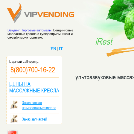
Вендинг
.
Торговые автоматы
. Вендинговые
массажные кресла с купюроприемником и
он-лайн мониторингом.
iRest
EN
|
IT
Единый call-центр:
8(800)700-16-22
ультразвуковые масса
ЦЕНЫ НА
МАССАЖНЫЕ КРЕСЛА
Заказ-заявка
на массажные кресла
Заказ запчастей