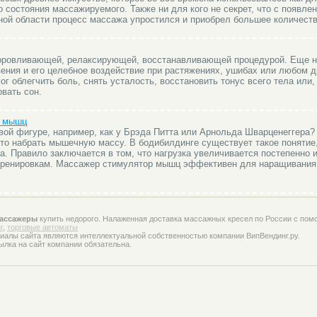
 состояния массажируемого. Также ни для кого не секрет, что с появле
ной области процесс массажа упростился и приобрел большее количеств
оровливающей, релаксирующей, восстанавливающей процедурой. Еще н
вения и его целебное воздействие при растяжениях, ушибах или любом 
г облегчить боль, снять усталость, восстановить тонус всего тела или,
вать сон.
р мышц
ивой фигуре, например, как у Брэда Питта или Арнольда Шварценеггера?
то набрать мышечную массу. В бодибилдинге существует такое понятие,
а. Правило заключается в том, что нагрузка увеличивается постепенно 
 тренировкам. Массажер стимулятор мышц эффективен для наращивани
ассажеры
купить недорого. Налаженная доставка массажных кресел по России с пом
г
,
торговые автоматы
иалы сайта являются интеллектуальной собственностью компании ВипВендинг.ру.
ылка на сайт компании обязательна.