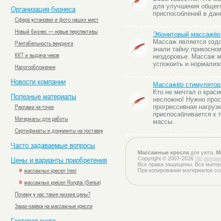
для улучшения общего
Организация бизнеса
приспособлений в дан
Сфера установки и фото наших мест
Новый бизнес — новые перспективы
Эбонитовый массажёр
Массаж является озд
Рентабельность вендинга
знали тайну прикосно
ККТ и выдача чеков
нездоровье. Массаж мо
успокоить и нормализо
Налогообложение
Новости компании
Массажёр стимулято
Кто не мечтал о крас
Полезные материалы
несложно! Нужно прос
Реклама на точке
прогрессивная нагрузк
приспосабливается к
Материалы для работы
массы.
Сертификаты и документы на поставку
Часто задаваемые вопросы
Массажные кресла
для уюта.
М
Цены и варианты приобретения
Copyright © 2007-2026
Vip
вендин
Все права защищены. Все матер
»
массажных кресел Irest
При копировании материалов сс
»
массажных кресел Rongtai (Sensa)
Почему у нас такие низкие цены?
Заказ-заявка на массажные кресла
Гостевая книга