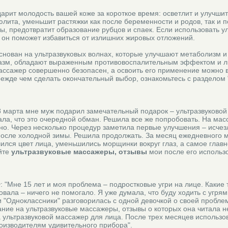
арит молодость вашей коже за короткое время: осветлит и улучшит
юлита, уменьшит растяжки как после беременности и родов, так и п
, предотвратит образование рубцов и спаек. Если использовать у
 он поможет избавиться от излишних жировых отложений.
снован на ультразвуковых волнах, которые улучшают метаболизм 
азм, обладают выраженным противовоспалительным эффектом и 
ассажер совершенно безопасен, а освоить его применение можно в
режде чем сделать окончательный выбор, ознакомьтесь с разделом 
 8 марта мне муж подарил замечательный подарок – ультразвуковой
ла, что это очередной обман. Решила все же попробовать. На мас
но. Через несколько процедур заметила первые улучшения – исче
 после холодной зимы. Решила продолжать. За месяц ежедневного 
ился цвет лица, уменьшились морщинки вокруг глаз, а самое главн
айте
ультразвуковые массажеры, отзывы
мои после его использ
г
: "Мне 15 лет и моя проблема – подростковые угри на лице. Какие 
овала – ничего не помогало. Я уже думала, что буду ходить с угря
и "Одноклассники" разговорилась с одной девочкой о своей пробле
ние на ультразвуковые массажеры, отзывы о которых она читала н
а ультразвуковой массажер для лица. После трех месяцев использо
роизводителям удивительного прибора".