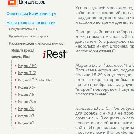
Для дилеров
Ультразвуковой массажер под
избавит от воспалений, целл
Философия ВипВендинг.ру
похудения, подтянет морщины
Наши кресла и технологии
массажер во время диеты, то
Общая информация
Принцип действия прибора о
Преимущества наших кресел
кожи, снимают мышечный сп
действием. Ультразвуковой м
Массажные кресла с купюроприемником
несколько минут. Впрочем, п
Модели кресел
массажёры отзывы":
фирмы iRest:
»
Марина Б., г. Таганрог
: "На
Модель A18Q
Прочитав инструкцию, подума
»
Модель T102
больше 15-20 минут ежеднев
»
на коже лица, которое было
Модель A28-2 Italian Style
просто преобразилась: улучш
»
Модель A31-1
"второй" подбородок! Покуп
»
положительные".
Модель A17
»
Модель A05s
»
Наташа Ш., г. С.-Петербур
Модель A05
для борьбы с ними я не проб
»
Модель A03
свою жизнь. В социально сет
»
посоветовала обратить внима
Модель A01
сайте. И я решилась – купил
просто исчезли!!! Спасибо п