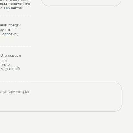
нием технических
о вариантов.
аши предки
другом
 напротив,
 Это совсем
 как
и тело
я мышечной
ощью VipVending.Ru