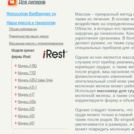
Для дилеров
Философия ВипВендинг.ру
Массаж – прекрасный метод 
также их лечения. В основе 
Наши кресла и технологии
воздействие на определенные
Области, в которых его приме
Общая информация
хирургии до гинекологии. Кон
Преимущества наших кресел
укрепления организма. В бо
делают руками, но также сущ
Массажные кресла с купюроприемником
специальных приборов для эт
Модели кресел
фирмы iRest:
Одним из них является масса
случаев этот прибор рекоме
»
Модель A18Q
кормящих грудью, а также же
после родов, ваш организм п
»
Модель T102
физиологических изменений:
»
Модель A28-2 Italian Style
эпителиальный слой кожи уже
молочная железа может работ
»
Модель A31-1
Используя
массажер для гр
»
Модель A17
молочной железы, а также с
корректируете форму и объем
»
Модель A05s
»
Модель A05
Однако следует помнить, что
груди можно только в первой
»
Модель A03
также после родов. Во второй
»
Модель A01
увеличивается в размерах, и
может повредить молочную ж