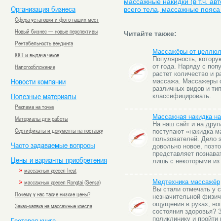
массажные накидки (в т.ч. а
Организация бизнеса
всего тела, массажные пояса 
Сфера установки и фото наших мест
Новый бизнес — новые перспективы
Читайте также:
Рентабельность вендинга
Массажёры от целлюл
ККТ и выдача чеков
Популярность, котору
Налогообложение
от года. Наряду с по
растет количество и р
Новости компании
массажа. Массажеры о
различных видов и ти
Полезные материалы
классифицировать.
Реклама на точке
Массажная накидка на
Материалы для работы
На наш сайт и на друг
Сертификаты и документы на поставку
поступают «накидка м
пользователей. Дело э
Часто задаваемые вопросы
довольно новое, поэт
представляет познава
Цены и варианты приобретения
лишь с некоторыми из 
»
массажных кресел Irest
»
массажных кресел Rongtai (Sensa)
Медтехника массажёр
Вы стали отмечать у 
Почему у нас такие низкие цены?
незначительной физич
ощущения в руках, но
Заказ-заявка на массажные кресла
состояния здоровья? З
поликлинику и пройти
Гостевая книга