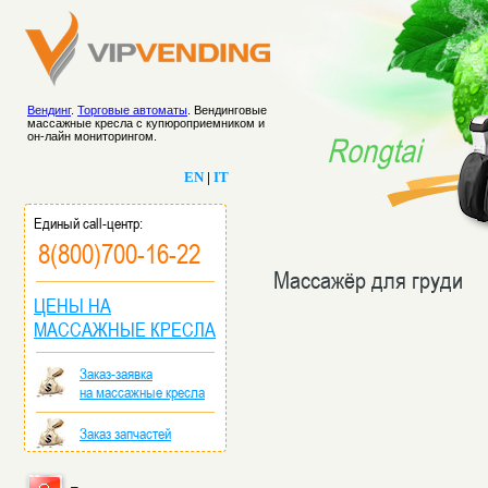
Вендинг
.
Торговые автоматы
. Вендинговые
массажные кресла с купюроприемником и
он-лайн мониторингом.
Rongtai
EN
|
IT
Единый call-центр:
8(800)700-16-22
Массажёр для груди
ЦЕНЫ НА
МАССАЖНЫЕ КРЕСЛА
Заказ-заявка
на массажные кресла
Заказ запчастей