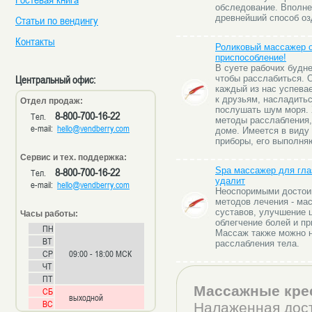
обследование. Вполне
древнейший способ оз
Статьи по вендингу
Контакты
Роликовый массажер о
приспособление!
В суете рабочих будне
Центральный офис:
чтобы расслабиться. О
каждый из нас успева
к друзьям, насладить
Отдел продаж:
послушать шум моря. 
8-800-700-16-22
Тел.
методы расслабления,
e-mail:
hello@vendberry.com
доме. Имеется в виду 
приборы, его выполня
Сервис и тех. поддержка:
8-800-700-16-22
Spa массажер для гла
Тел.
удалит
e-mail:
hello@vendberry.com
Неоспоримыми достои
методов лечения - ма
суставов, улучшение 
Часы работы:
облегчение болей и пр
ПН
Массаж также можно н
ВТ
расслабления тела.
СР
09:00 - 18:00 МСК
ЧТ
ПТ
Массажные кре
СБ
выходной
ВС
Налаженная дост