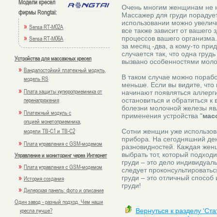
Модели кресел
Очень многим женщинам не н
фирмы Rongtai:
Массажер для груди порадует
использовании можно увеличи
»
Sensa RT-M02A
все также зависит от вашего
»
Sensa RT-M06A
процессов вашего организма. 
за месяц -два, а кому-то при
случается так, что одна груд
Устройства для массажных кресел
вызвано особенностями моло
»
Вандалостойкий платежный модуль,
В таком случае можно порабо
модель RS
меньше. Если вы видите, что
»
Плата защиты купюроприемника от
начинают появляться аллерг
перенапряжения
остановиться и обратиться к 
болезни молочной железы яв
»
Платежный модуль с
применения устройства "
мас
опцией монетоприемника,
модели TB-C1 и TB-C2
Сотни женщин уже использова
прибора. На сегодняшний ден
»
Плата управления с GSM-модемом
разновидностей. Каждая жен
выбрать тот, который подход
Управление и мониторинг через Интернет
груди – это дело индивидуал
»
Плата управления с GSM-модемом
следует проконсультироватьс
»
груди – это отличный способ
История создания
груди!
»
Дилерская панель: фото и описание
Один завод - разный подход. Чем наши
кресла лучше?
Вернуться к разделу 'Ст