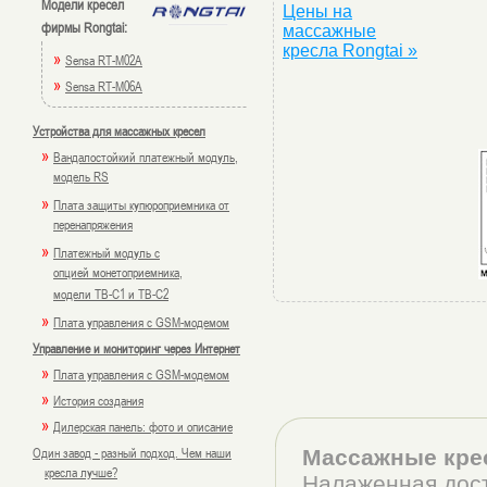
Модели кресел
Цены на
фирмы Rongtai:
массажные
кресла Rongtai »
»
Sensa RT-M02A
»
Sensa RT-M06A
Устройства для массажных кресел
»
Вандалостойкий платежный модуль,
модель RS
»
Плата защиты купюроприемника от
перенапряжения
»
Платежный модуль с
опцией монетоприемника,
модели TB-C1 и TB-C2
»
Плата управления с GSM-модемом
Управление и мониторинг через Интернет
»
Плата управления с GSM-модемом
»
История создания
»
Дилерская панель: фото и описание
Один завод - разный подход. Чем наши
Массажные кре
кресла лучше?
Налаженная дост