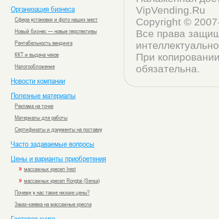
Организация бизнеса
VipVending.Ru
Сфера установки и фото наших мест
Copyright © 200
Новый бизнес — новые перспективы
Все права защищ
Рентабельность вендинга
интеллектуально
ККТ и выдача чеков
При копировании
Налогообложение
обязательна.
Новости компании
Полезные материалы
Реклама на точке
Материалы для работы
Сертификаты и документы на поставку
Часто задаваемые вопросы
Цены и варианты приобретения
»
массажных кресел Irest
»
массажных кресел Rongtai (Sensa)
Почему у нас такие низкие цены?
Заказ-заявка на массажные кресла
Гостевая книга