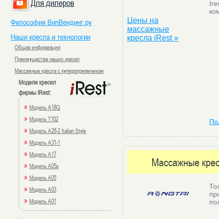
Для дилеров
Ire
ко
Цены на
Философия ВипВендинг.ру
массажные
Наши кресла и технологии
кресла iRest »
Общая информация
Преимущества наших кресел
Массажные кресла с купюроприемником
Модели кресел
фирмы iRest:
»
Модель A18Q
»
Модель T102
По
»
Модель A28-2 Italian Style
»
Модель A31-1
»
Модель A17
Массажные крес
»
Модель A05s
»
Модель A05
То
»
Модель A03
пр
»
Модель A01
по