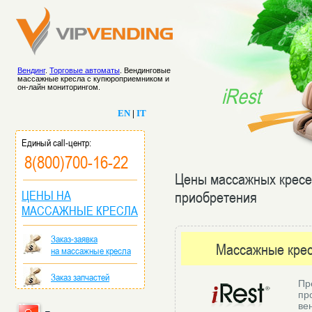
Вендинг
.
Торговые автоматы
. Вендинговые
массажные кресла с купюроприемником и
он-лайн мониторингом.
iRest
EN
|
IT
Единый call-центр:
8(800)700-16-22
Цены массажных кресе
ЦЕНЫ НА
приобретения
МАССАЖНЫЕ КРЕСЛА
Заказ-заявка
Массажные крес
на массажные кресла
Заказ запчастей
Пр
пр
ве