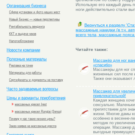
Использую его каждый день п
Организация бизнеса
ноги действительно стали вы
Сфера установки и фото наших мест
Новый бизнес — новые перспективы
Вернуться к разделу 'Ст
Рентабельность вендинга
массажные накидки (в т.ч. а
ККТ и выдача чеков
всего тела, массажные пояса 
Налогообложение
Новости компании
Читайте также:
Полезные материалы
Массажёр для ног ван
Реклама на точке
«спасибо»
Массажеры для ног с
Материалы для работы
жизненных сил после 
Также они оказывают 
Сертификаты и документы на поставку
Часто задаваемые вопросы
Массажер для увеличе
привлекательной!
Цены и варианты приобретения
Каждая женщина хочет
»
массажных кресел Irest
сексуально. Маленьки
препятствием для зна
»
массажных кресел Rongtai (Sensa)
жизни. Многие дамы к
Почему у нас такие низкие цены?
особенно в весенне-л
методик по увеличени
Заказ-заявка на массажные кресла
операции. Массажер д
выгодные преимуществ
Гостевая книга