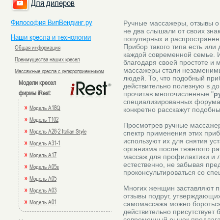
Для дилеров
Философия ВипВендинг.ру
Ручные массажеры, отзывы о 
не два слышали от своих зна
Наши кресла и технологии
популярных и распространен
Прибор такого типа есть или 
Общая информация
каждой современной семье. И
Преимущества наших кресел
благодаря своей простоте и
массажеры стали незаменим
Массажные кресла с купюроприемником
людей. То, что подобный при
Модели кресел
действительно полезную в до
фирмы iRest:
прочитав многочисленные "
р
специализированных форумах 
»
Модель A18Q
конкретно расскажут подобн
»
Модель T102
Просмотрев ручные массажер
»
Модель A28-2 Italian Style
спектр применения этих при
используют их для снятия ус
»
Модель A31-1
организма после тяжелого ра
»
Модель A17
массаж для профилактики и 
естественно, не забывая пре
»
Модель A05s
проконсультироваться со спе
»
Модель A05
Многих женщин заставляют 
»
Модель A03
отзывы подруг, утверждающих
»
Модель A01
самомассажа можно бороться
действительно присутствует 
современный рынок предлага