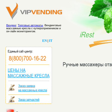
Вендинг
.
Торговые автоматы
. Вендинговые
массажные кресла с купюроприемником и
он-лайн мониторингом.
iRest
EN
|
IT
Единый call-центр:
8(800)700-16-22
Ручные массажеры от
ЦЕНЫ НА
МАССАЖНЫЕ КРЕСЛА
Заказ-заявка
на массажные кресла
Заказ запчастей