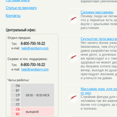
вариантами увеличени
Статьи по вендингу
Сапожки массажеры
Контакты
Почему люди не летаю
что у пернатых есть к
вкупе с крыльями поз
расстояния.
Центральный офис:
Отдел продаж:
Скульптор тела масса
8-800-700-16-22
Нет ничего более ужа
Тел.
бизнесмена, чем отсут
e-mail:
hello@vendberry.com
давно разработан план
иное дело, а должных
же происходит и с тем
Сервис и тех. поддержка:
здоровья не может дел
8-800-700-16-22
Тел.
вы безумно хотите нау
e-mail:
hello@vendberry.com
вечер, выходя из душ
преследует желание д
и улечься на диван.
Часы работы:
ПН
Массажёр пояс для по
ВТ
от дел
СР
09:00 - 18:00 МСК
Стройная фигура для
ЧТ
человека так же важна
ПТ
более что следить за 
и полезно.
СБ
выходной
ВС