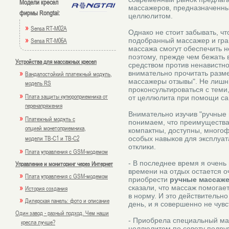
Модели кресел
массажеров, предназначенны
фирмы Rongtai:
целлюлитом.
»
Sensa RT-M02A
Однако не стоит забывать, чт
»
Sensa RT-M06A
подобранный массажер и гра
массажа смогут обеспечить 
поэтому, прежде чем бежать 
Устройства для массажных кресел
средством против ненавистн
»
внимательно прочитать разм
Вандалостойкий платежный модуль,
массажеры отзывы". Не лишн
модель RS
проконсультироваться с теми
»
Плата защиты купюроприемника от
от целлюлита при помощи с
перенапряжения
Внимательно изучив "ручные
»
Платежный модуль с
понимаем, что преимущества 
опцией монетоприемника,
компактны, доступны, много
модели TB-C1 и TB-C2
особых навыков для эксплуат
отклики.
»
Плата управления с GSM-модемом
- В последнее время я очень
Управление и мониторинг через Интернет
времени на отдых остается о
»
Плата управления с GSM-модемом
приобрести
ручные массаж
»
сказали, что массаж помогает
История создания
в норму. И это действительно
»
Дилерская панель: фото и описание
день, и я совершенно не чувс
Один завод - разный подход. Чем наши
- Приобрела специальный ма
кресла лучше?
целлюлитом по совету подруг