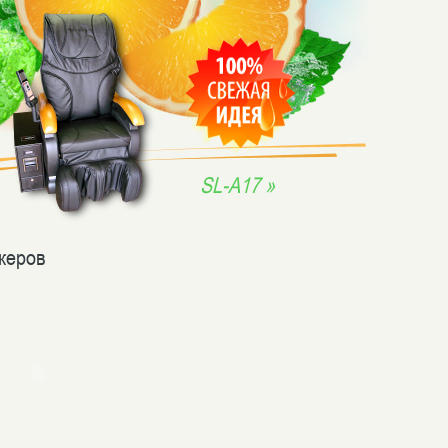
SL-A17 »
жеров