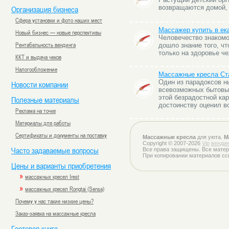
возвращаются домой, 
Организация бизнеса
Сфера установки и фото наших мест
Массажер купить в ек
Новый бизнес — новые перспективы
Человечество знакомо
Рентабельность вендинга
дошло знание того, ч
только на здоровье ч
ККТ и выдача чеков
Налогообложение
Массажные кресла Ста
Один из парадоксов н
Новости компании
всевозможных бытовых
этой безрадостной ка
Полезные материалы
достоинству оценил 
Реклама на точке
Материалы для работы
Сертификаты и документы на поставку
Массажные кресла
для уюта.
М
Copyright © 2007-2026
Vip
вендин
Часто задаваемые вопросы
Все права защищены. Все матер
При копировании материалов сс
Цены и варианты приобретения
»
массажных кресел Irest
»
массажных кресел Rongtai (Sensa)
Почему у нас такие низкие цены?
Заказ-заявка на массажные кресла
Гостевая книга