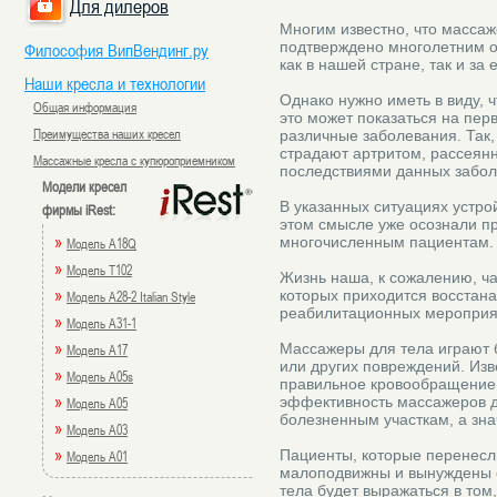
Для дилеров
Многим известно, что масса
подтверждено многолетним о
Философия ВипВендинг.ру
как в нашей стране, так и за
Наши кресла и технологии
Однако нужно иметь в виду, 
Общая информация
это может показаться на пер
Преимущества наших кресел
различные заболевания. Так
страдают артритом, рассеянн
Массажные кресла с купюроприемником
последствиями данных забол
Модели кресел
В указанных ситуациях устро
фирмы iRest:
этом смысле уже осознали п
»
многочисленным пациентам.
Модель A18Q
»
Модель T102
Жизнь наша, к сожалению, ча
»
которых приходится восстана
Модель A28-2 Italian Style
реабилитационных мероприят
»
Модель A31-1
»
Массажеры для тела играют 
Модель A17
или других повреждений. Из
»
Модель A05s
правильное кровообращение,
»
эффективность массажеров д
Модель A05
болезненным участкам, а зна
»
Модель A03
»
Пациенты, которые перенесли
Модель A01
малоподвижны и вынуждены 
тела будет выражаться в том