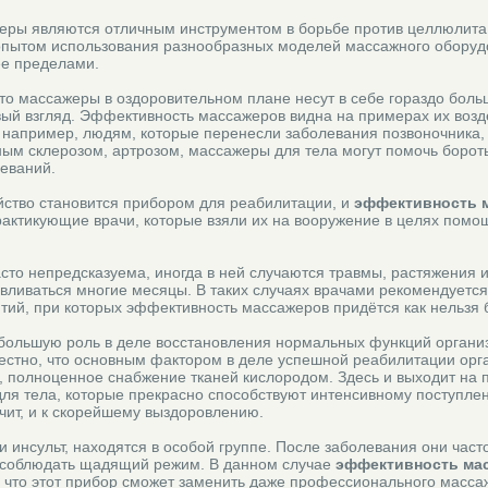
жеры являются отличным инструментом в борьбе против целлюлита
пытом использования разнообразных моделей массажного оборуд
 ее пределами.
что массажеры в оздоровительном плане несут в себе гораздо боль
вый взгляд. Эффективность массажеров видна на примерах их возд
, например, людям, которые перенесли заболевания позвоночника,
ым склерозом, артрозом, массажеры для тела могут помочь борот
еваний.
йство становится прибором для реабилитации, и
эффективность 
рактикующие врачи, которые взяли их на вооружение в целях помо
сто непредсказуема, иногда в ней случаются травмы, растяжения 
вливаться многие месяцы. В таких случаях врачами рекомендуется
ий, при которых эффективность массажеров придётся как нельзя б
большую роль в деле восстановления нормальных функций органи
вестно, что основным фактором в деле успешной реабилитации орг
 полноценное снабжение тканей кислородом. Здесь и выходит на 
ля тела, которые прекрасно способствуют интенсивному поступлен
чит, и к скорейшему выздоровлению.
 инсульт, находятся в особой группе. После заболевания они част
соблюдать щадящий режим. В данном случае
эффективность ма
, что этот прибор сможет заменить даже профессионального масса