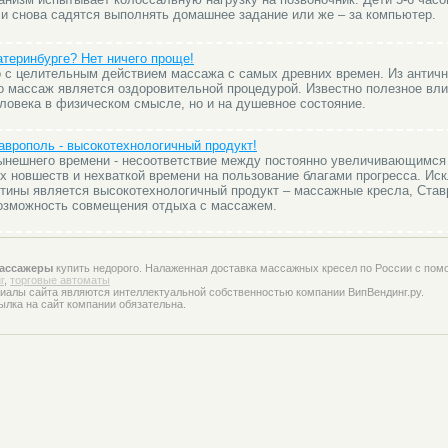
и снова садятся выполнять домашнее задание или же – за компьютер.
атеринбурге? Нет ничего проще!
 с целительным действием массажа с самых древних времен. Из античн
то массаж является оздоровительной процедурой. Известно полезное вл
еловека в физическом смысле, но и на душевное состояние.
врополь - высокотехнологичный продукт!
ынешнего времени - несоответствие между постоянно увеличивающимся
 новшеств и нехваткой времени на пользование благами прогресса. Ис
ртины является высокотехнологичный продукт – массажные кресла, Став
возможность совмещения отдыха с массажем.
ассажеры
купить недорого. Налаженная доставка массажных кресел по России с пом
г
,
торговые автоматы
иалы сайта являются интеллектуальной собственностью компании ВипВендинг.ру.
ылка на сайт компании обязательна.