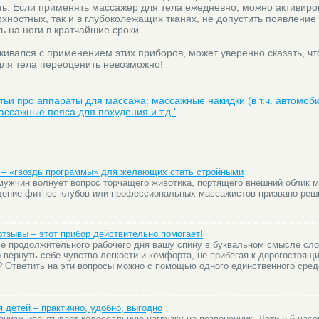
ть. Если применять массажер для тела ежедневно, можно активиро
рхностных, так и в глубоколежащих тканях, не допустить появление
ь на ноги в кратчайшие сроки.
кивался с применением этих приборов, может уверенно сказать, чт
ля тела переоценить невозможно!
атьи про аппараты для массажа: массажные накидки (в т.ч. автомоб
ассажные пояса для похудения и т.д.'
 – «гвоздь программы» для желающих стать стройными
мужчин волнует вопрос торчащего животика, портящего внешний облик м
щение фитнес клубов или профессиональных массажистов призвано реш
тзывы – этот прибор действительно помогает!
ле продолжительного рабочего дня вашу спину в буквальном смысле сло
о вернуть себе чувство легкости и комфорта, не прибегая к дорогостоящ
 Ответить на эти вопросы можно с помощью одного единственного сред
.
 детей – практично, удобно, выгодно
анизм испытывает колоссальную нагрузку на позвоночник. Дети 5-6 часо