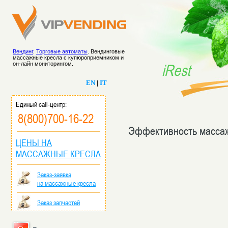
Вендинг
.
Торговые автоматы
. Вендинговые
массажные кресла с купюроприемником и
он-лайн мониторингом.
iRest
EN
|
IT
Единый call-центр:
8(800)700-16-22
Эффективность масса
ЦЕНЫ НА
МАССАЖНЫЕ КРЕСЛА
Заказ-заявка
на массажные кресла
Заказ запчастей