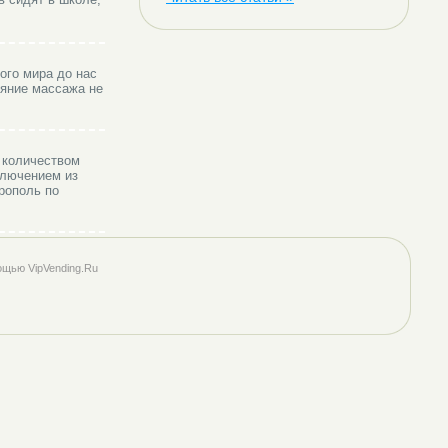
ого мира до нас
ияние массажа не
 количеством
ключением из
рополь по
ощью VipVending.Ru