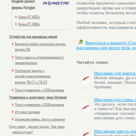
Модели кресел
позволив прилично сэкономи
фирмы Rongtai:
циркуляцию крови как в пове
чтобы помочь больному встат
»
Sensa RT-M02A
Любой человек, который стал
»
Sensa RT-M06A
эффективность массажеров д
Устройства для массажных кресел
»
Вернуться к разделу 'Ст
Вандалостойкий платежный модуль,
массажеры для всего тела, м
модель RS
»
Плата защиты купюроприемника от
Читайте также:
перенапряжения
»
Платежный модуль с
Массажер для живота
опцией монетоприемника,
Многих женщин, да и 
модели TB-C1 и TB-C2
более, женщин. Посе
проблему.
»
Плата управления с GSM-модемом
Управление и мониторинг через Интернет
Массажер для спины о
»
Плата управления с GSM-модемом
Что делать, если пос
и тяжести? Как быстр
»
История создания
специальных салонах?
»
массажера для спины
Дилерская панель: фото и описание
Один завод - разный подход. Чем наши
Массажное кресло для
кресла лучше?
Растущий детский орг