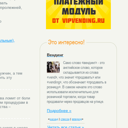
вать
 пролежней,
о
ильные),
Это интересно!
Вендинг
Само слово «вендинг» - это
английское слово, которое
складывается из слова
ужчин, а тем
«vend», что значит «продавать» или
ить эту
«vending», что обозначает «продавать в
розницу». В самом начале это слово
использовали исключительно для
розничной торговли, когда товар
ва ломит от боли
продавали через продавцов на улице.
им процедурам в
ства –
Подробнее »
«
назад
|
список
|
вперед
»
Читать все статьи »
в сидят в школе,