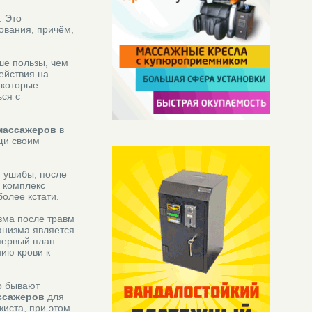
. Это
ования, причём,
ше пользы, чем
ействия на
 которые
ься с
массажеров
в
щи своим
и ушибы, после
 комплекс
олее кстати.
зма после травм
анизма является
первый план
ию крови к
о бывают
ссажеров
для
жиста, при этом