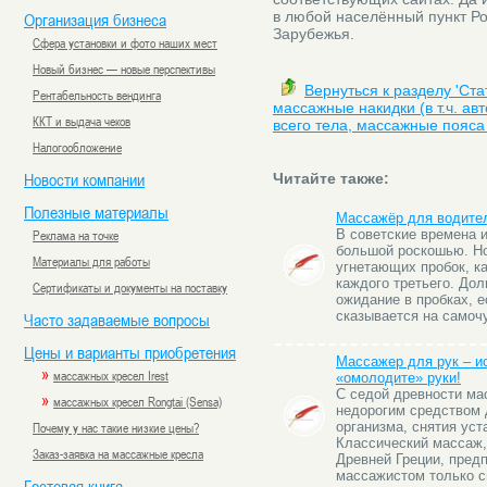
в любой населённый пункт Р
Организация бизнеса
Зарубежья.
Сфера установки и фото наших мест
Новый бизнес — новые перспективы
Вернуться к разделу 'Ст
Рентабельность вендинга
массажные накидки (в т.ч. а
ККТ и выдача чеков
всего тела, массажные пояса 
Налогообложение
Новости компании
Читайте также:
Полезные материалы
Массажёр для водител
Реклама на точке
В советские времена 
большой роскошью. Но
Материалы для работы
угнетающих пробок, ка
каждого третьего. Дол
Сертификаты и документы на поставку
ожидание в пробках, е
сказывается на самоч
Часто задаваемые вопросы
Цены и варианты приобретения
Массажер для рук – и
»
массажных кресел Irest
«омолодите» руки!
С седой древности ма
»
массажных кресел Rongtai (Sensa)
недорогим средством 
Почему у нас такие низкие цены?
организма, снятия уст
Классический массаж
Заказ-заявка на массажные кресла
Древней Греции, пред
массажистом только с
Гостевая книга