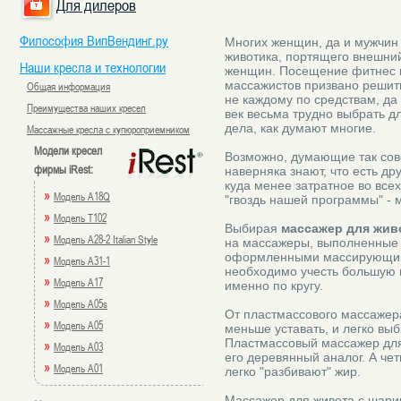
Для дилеров
Философия ВипВендинг.ру
Многих женщин, да и мужчин
животика, портящего внешний
Наши кресла и технологии
женщин. Посещение фитнес 
массажистов призвано решить
Общая информация
не каждому по средствам, д
Преимущества наших кресел
век весьма трудно выбрать дл
дела, как думают многие.
Массажные кресла с купюроприемником
Модели кресел
Возможно, думающие так сов
фирмы iRest:
наверняка знают, что есть др
куда менее затратное во все
»
Модель A18Q
"гвоздь нашей программы" - 
»
Модель T102
Выбирая
массажер для жив
»
Модель A28-2 Italian Style
на массажеры, выполненные и
оформленными массирующим
»
Модель A31-1
необходимо учесть большую 
»
Модель A17
именно по кругу.
»
Модель A05s
От пластмассового массажера
»
Модель A05
меньше уставать, и легко вы
Пластмассовый массажер для 
»
Модель A03
его деревянный аналог. А ч
»
Модель A01
легко "разбивают" жир.
Массажер для живота с шарик