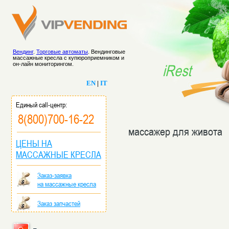
Вендинг
.
Торговые автоматы
. Вендинговые
массажные кресла с купюроприемником и
он-лайн мониторингом.
iRest
EN
|
IT
Единый call-центр:
8(800)700-16-22
массажер для живота
ЦЕНЫ НА
МАССАЖНЫЕ КРЕСЛА
Заказ-заявка
на массажные кресла
Заказ запчастей