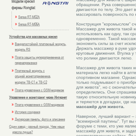
Модели кресел
обращении. Рука совершенно 
фирмы Rongtai:
двигаются по телу. Это дает
массировать поверхность по к
»
Sensa RT-M02A
»
Sensa RT-M06A
Конструкция "коромыслом" сч
Массажер для живота такой к
использовать как одну, так с
Устройства для массажных кресел
одновременно. Такой массаж
»
экономить силы за счет искл
Вандалостойкий платежный модуль,
Держать массажер в руке удо
модель RS
круговые движения. Втулка у 
»
Плата защиты купюроприемника от
что ролики двигаются легко.
перенапряжения
Массажер для живота таких ко
»
Платежный модуль с
материала легко найти в апт
опцией монетоприемника,
спортивном магазине. Однак
модели TB-C1 и TB-C2
только подумывают о приобр
для живота", но с окончател
»
Плата управления с GSM-модемом
определились. Они спрашива
такую относительную новинк
Управление и мониторинг через Интернет
и теряются в догадках, где н
»
Плата управления с GSM-модемом
массажёр для живота.
»
История создания
Наверное, лучший вариант – 
»
Дилерская панель: фото и описание
"всемирной паутины". Тут вы
форуме с теми, кто уже явля
Один завод - разный подход. Чем наши
массажёр для живота, и задат
кресла лучше?
соответствующих сайтах. Да и