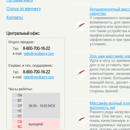
Статьи по вендингу
Антицилюлитный масс
средство
Контакты
У современного челов
возможность для прио
аппарата или приспос
что такие устройства 
Центральный офис:
профессиональном ма
эффективно и при пр
Отдел продаж:
условиях.
8-800-700-16-22
Тел.
e-mail:
hello@vendberry.com
Для шеи массажер но
Идти в ногу со време
дел и не уставать при
Сервис и тех. поддержка:
дело после нескольки
8-800-700-16-22
Тел.
компьютером, начина
e-mail:
hello@vendberry.com
шее и спине. Большинс
ноющей боли, делает 
более что такая проц
Часы работы:
стороны врачей.
ПН
ВТ
Массажёр водный для 
СР
09:00 - 18:00 МСК
молодость ног
ЧТ
Разного рода нагрузк
ПТ
ногам. Они бегают, хо
очень качественную и
СБ
выходной
каждодневных нагрузо
ВС
ноги, потому не удивит