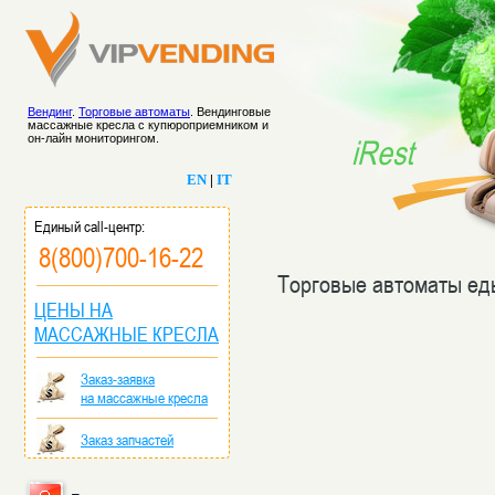
Вендинг
.
Торговые автоматы
. Вендинговые
массажные кресла с купюроприемником и
он-лайн мониторингом.
iRest
EN
|
IT
Единый call-центр:
8(800)700-16-22
Торговые автоматы ед
ЦЕНЫ НА
МАССАЖНЫЕ КРЕСЛА
Заказ-заявка
на массажные кресла
Заказ запчастей