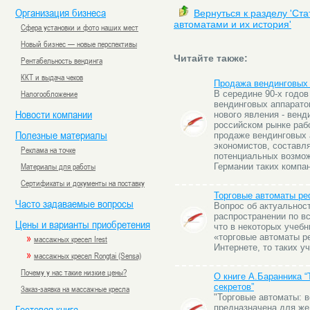
Организация бизнеса
Вернуться к разделу 'Ста
автоматами и их история'
Сфера установки и фото наших мест
Новый бизнес — новые перспективы
Читайте также:
Рентабельность вендинга
ККТ и выдача чеков
Продажа вендинговых
Налогообложение
В середине 90-х годо
вендинговых аппарато
Новости компании
нового явления - венд
российском рынке раб
Полезные материалы
продаже вендинговых 
экономистов, составл
Реклама на точке
потенциальных возмож
Материалы для работы
Германии таких компан
Сертификаты и документы на поставку
Торговые автоматы ре
Часто задаваемые вопросы
Вопрос об актуальнос
распространении по вс
Цены и варианты приобретения
что в некоторых учеб
»
«торговые автоматы р
массажных кресел Irest
Интернете, то таких у
»
массажных кресел Rongtai (Sensa)
Почему у нас такие низкие цены?
О книге А.Баранника “
секретов”
Заказ-заявка на массажные кресла
"Торговые автоматы: в
Гостевая книга
предназначена для ж