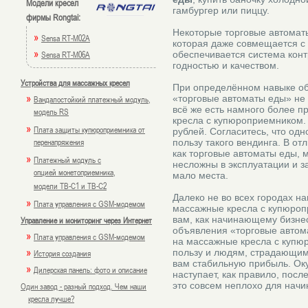
Модели кресел
гамбургер или пиццу.
фирмы Rongtai:
Некоторые торговые автомат
»
Sensa RT-M02A
которая даже совмещается с 
»
Sensa RT-M06A
обеспечивается система конт
годностью и качеством.
Устройства для массажных кресел
При определённом навыке об
»
«торговые автоматы еды» не 
Вандалостойкий платежный модуль,
всё же есть намного более п
модель RS
кресла с купюроприемником. 
»
Плата защиты купюроприемника от
рублей. Согласитесь, что одн
перенапряжения
пользу такого вендинга. В от
как торговые автоматы еды, 
»
Платежный модуль с
несложны в эксплуатации и з
опцией монетоприемника,
мало места.
модели TB-C1 и TB-C2
Далеко не во всех городах н
»
Плата управления с GSM-модемом
массажные кресла с купюроп
вам, как начинающему бизне
Управление и мониторинг через Интернет
объявления «торговые автома
»
Плата управления с GSM-модемом
на массажные кресла с купю
»
пользу и людям, страдающим
История создания
вам стабильную прибыль. Оку
»
Дилерская панель: фото и описание
наступает, как правило, посл
это совсем неплохо для нач
Один завод - разный подход. Чем наши
кресла лучше?