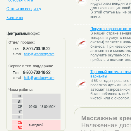
индустрией вендинга 
Статьи по вендингу
для начинающих свой 
В этой статье мы не р
Контакты
книге.
Покупка торговых авт
Центральный офис:
В нашей стране вендин
товаров и услуг с по
систем) является нов
Отдел продаж:
бизнеса. При невысоки
8-800-700-16-22
Тел.
автоматов и минималь
e-mail:
hello@vendberry.com
получите окупаемость
прибыль и положитель
Сервис и тех. поддержка:
8-800-700-16-22
Торговый автомат гази
Тел.
варианты
e-mail:
hello@vendberry.com
В 60-е годы прошлого 
посёлков чуть ли на к
автомат газированной 
Часы работы:
было побаловать себя
ПН
чистой или с сиропом.
ВТ
СР
09:00 - 18:00 МСК
ЧТ
ПТ
Массажные кре
СБ
Налаженная дост
выходной
ВС