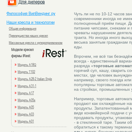
Для дилеров
Философия ВипВендинг.ру
Чуть ли не по 10-12 часов за
современники иногда не име
Наши кресла и технологии
полноценный приём пищи. Дие
питание чипсами, снеками и
Общая информация
чреваты нарушением деятель
Преимущества наших кресел
тракта. Но иногда иного выхо
весьма занятым гражданам п
Массажные кресла с купюроприемником
еды.
Модели кресел
фирмы iRest:
Впрочем, не всё так безнадёж
всегда - единственный вариа
»
Модель A18Q
разряда «
торговые автома
горячий суп, кашу, сварить с
»
Модель T102
местах, где человек вынужден
»
Модель A28-2 Italian Style
например, своего поезда или
популярны торговые автоматы
»
Модель A31-1
на стройках, промышленных у
»
Модель A17
Например, торговые автома
»
Модель A05s
продают как охлаждённые нап
»
Модель A05
продукты. Запатентованный 
виде конвейерной подачи с у
»
Модель A03
продавать продукты, упакова
»
Модель A01
- в стеклянной таре. Таким о
обратиться к такому термина
еды
, купить баночку холодно