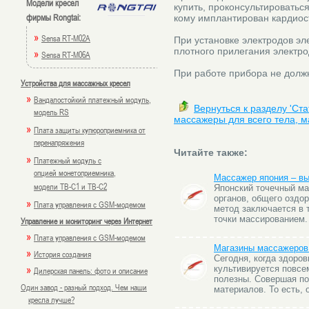
Модели кресел
купить, проконсультироватьс
фирмы Rongtai:
кому имплантирован кардиос
»
Sensa RT-M02A
При установке электродов э
плотного прилегания электрод
»
Sensa RT-M06A
При работе прибора не долж
Устройства для массажных кресел
»
Вандалостойкий платежный модуль,
Вернуться к разделу 'Ст
модель RS
массажеры для всего тела, м
»
Плата защиты купюроприемника от
перенапряжения
Читайте также:
»
Платежный модуль с
опцией монетоприемника,
Массажер япония – вы
модели TB-C1 и TB-C2
Японский точечный ма
органов, общего оздо
»
Плата управления с GSM-модемом
метод заключается в 
точки массированием.
Управление и мониторинг через Интернет
»
Плата управления с GSM-модемом
Магазины массажеров 
»
История создания
Сегодня, когда здоро
»
культивируется повсе
Дилерская панель: фото и описание
полезны. Совершая по
Один завод - разный подход. Чем наши
материалов. То есть,
кресла лучше?