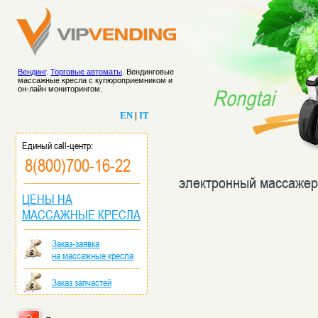
Вендинг
.
Торговые автоматы
. Вендинговые
массажные кресла с купюроприемником и
он-лайн мониторингом.
Rongtai
EN
|
IT
Единый call-центр:
8(800)700-16-22
электронный массажер
ЦЕНЫ НА
МАССАЖНЫЕ КРЕСЛА
Заказ-заявка
на массажные кресла
Заказ запчастей