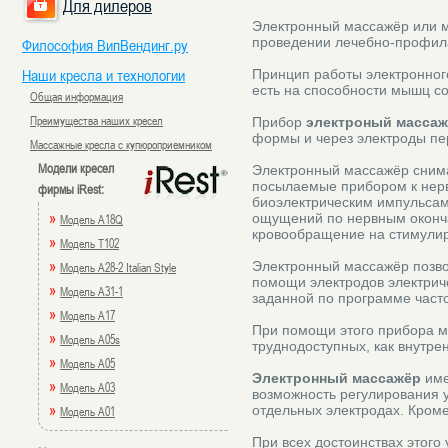
Для дилеров
Электронный массажёр или м
проведении лечебно-профила
Философия ВипВендинг.ру
Наши кресла и технологии
Принцип работы электронного
есть на способности мышц с
Общая информация
Преимущества наших кресел
Прибор
электроный масса
формы и через электроды пе
Массажные кресла с купюроприемником
Модели кресел
Электронный массажёр снима
посылаемые прибором к нерв
фирмы iRest:
биоэлектрическим импульсам
»
ощущений по нервным оконч
Модель A18Q
кровообращение на стимулир
»
Модель T102
»
Электронный массажёр позвол
Модель A28-2 Italian Style
помощи электродов электрич
»
Модель A31-1
заданной по программе част
»
Модель A17
При помощи этого прибора м
»
Модель A05s
труднодоступных, как внутр
»
Модель A05
Электронный массажёр
име
»
Модель A03
возможность регулирования у
»
отдельных электродах. Кроме 
Модель A01
При всех достоинствах этого