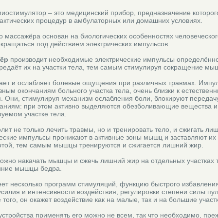
иостимулятор – это медицинский прибор, предназначение которог
ктических процедур в амбулаторных или домашних условиях.
 массажёра основан на биологических особенностях человеческог
окращаться под действием электрических импульсов.
жёр
производит необходимые электрические импульсы определённо
редаёт их на участки тела, тем самым стимулируя сокращение мы
ет и ослабляет болевые ощущения при различных травмах. Импу
ным окончаниям больного участка тела, очень близки к естествен
. Они, стимулируя механизм ослабления боли, блокируют передач
аниям: при этом активно выделяются обезболивающие вещества 
уемом участке тела.
ит не только лечить травмы, но и тренировать тело, и сжигать ли
еские импульсы проникают в активные зоны мышц и заставляют их 
отой, тем самым мышцы тренируются и сжигается лишний жир.
ожно накачать мышцы и сжечь лишний жир на отдельных участках т
енние мышцы бедра.
ет несколько программ стимуляций, функцию быстрого избавления
силия и интенсивности воздействия, регулировки степени силы пу
того, он окажет воздействие как на малые, так и на большие участк
 устройства применять его можно не всем, так что необходимо, пре