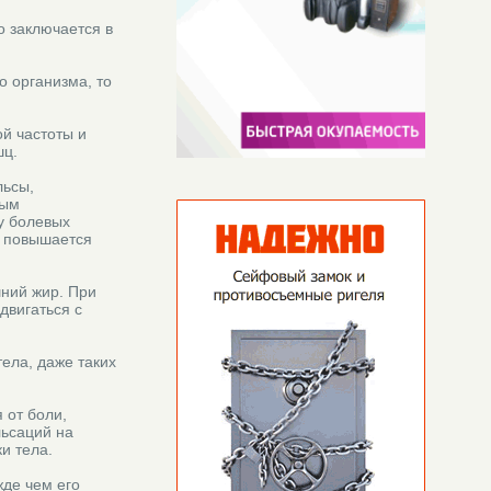
о заключается в
о организма, то
й частоты и
шц.
льсы,
ным
у болевых
и повышается
шний жир. При
двигаться с
ела, даже таких
 от боли,
льсаций на
и тела.
жде чем его