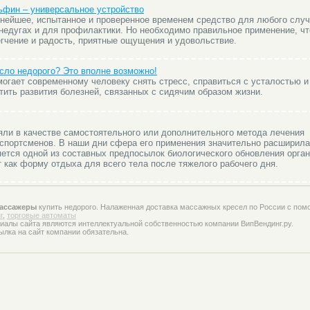
ьфин – универсальное устройство
нейшее, испытанное и проверенное временем средство для любого слу
 недугах и для профилактики. Но необходимо правильное применение, ч
гчение и радость, приятные ощущения и удовольствие.
сло недорого? Это вполне возможно!
огает современному человеку снять стресс, справиться с усталостью 
тить развития болезней, связанных с сидячим образом жизни.
ли в качестве самостоятельного или дополнительного метода лечения
портсменов. В наши дни сфера его применения значительно расширилас
ется одной из составных предпосылок биологического обновления орган
 как форму отдыха для всего тела после тяжелого рабочего дня.
ассажеры
купить недорого. Налаженная доставка массажных кресел по России с пом
г
,
торговые автоматы
иалы сайта являются интеллектуальной собственностью компании ВипВендинг.ру.
ылка на сайт компании обязательна.