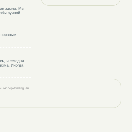
чая жизни. Мы
тобы ручной
и нервным
ь, и сегодня
изма. Иногда
ощью VipVending.Ru