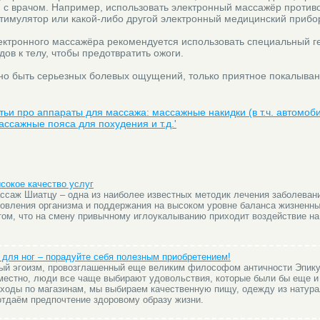
я с врачом. Например, использовать электронный массажёр против
тимулятор или какой-либо другой электронный медицинский прибо
лектронного массажёра рекомендуется использовать специальный г
ов к телу, чтобы предотвратить ожоги.
но быть серьезных болевых ощущений, только приятное покалывани
атьи про аппараты для массажа: массажные накидки (в т.ч. автомоб
ассажные пояса для похудения и т.д.'
сокое качество услуг
ссаж Шиатцу – одна из наиболее известных методик лечения заболеван
ровления организма и поддержания на высоком уровне баланса жизненн
том, что на смену привычному иглоукалыванию приходит воздействие на
для ног – порадуйте себя полезным приобретением!
вый эгоизм, провозглашенный еще великим философом античности Эпик
местно, люди все чаще выбирают удовольствия, которые были бы еще 
ходы по магазинам, мы выбираем качественную пищу, одежду из натур
 отдаём предпочтение здоровому образу жизни.