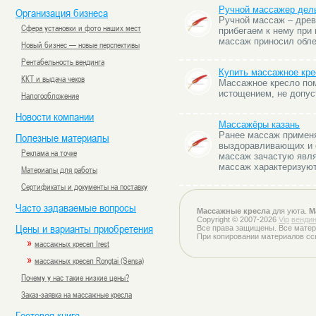
Ручной массажер дел
Организация бизнеса
Ручной массаж – древ
Сфера установки и фото наших мест
прибегаем к нему при
массаж приносил обле
Новый бизнес — новые перспективы
Рентабельность вендинга
Купить массажное кре
ККТ и выдача чеков
Массажное кресло пом
истощением, не допус
Налогообложение
Новости компании
Массажёры казань
Ранее массаж применя
Полезные материалы
выздоравливающих и с
Реклама на точке
массаж зачастую явля
массаж характеризуют
Материалы для работы
Сертификаты и документы на поставку
Часто задаваемые вопросы
Массажные кресла
для уюта.
М
Copyright © 2007-2026
Vip
вендин
Цены и варианты приобретения
Все права защищены. Все матер
При копировании материалов сс
»
массажных кресел Irest
»
массажных кресел Rongtai (Sensa)
Почему у нас такие низкие цены?
Заказ-заявка на массажные кресла
Гостевая книга