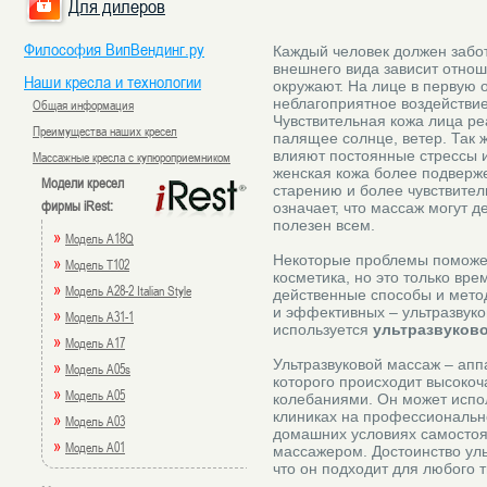
Для дилеров
Философия ВипВендинг.ру
Каждый человек должен забот
внешнего вида зависит отно
Наши кресла и технологии
окружают. На лице в первую 
неблагоприятное воздействи
Общая информация
Чувствительная кожа лица ре
Преимущества наших кресел
палящее солнце, ветер. Так 
влияют постоянные стрессы и
Массажные кресла с купюроприемником
женская кожа более подвер
Модели кресел
старению и более чувствител
фирмы iRest:
означает, что массаж могут 
полезен всем.
»
Модель A18Q
Некоторые проблемы поможет
»
Модель T102
косметика, но это только вр
»
Модель A28-2 Italian Style
действенные способы и мето
и эффективных – ультразвуко
»
Модель A31-1
используется
ультразвуково
»
Модель A17
Ультразвуковой массаж – апп
»
Модель A05s
которого происходит высоко
»
Модель A05
колебаниями. Он может испол
клиниках на профессионально
»
Модель A03
домашних условиях самостоя
»
Модель A01
массажером. Достоинство уль
что он подходит для любого т