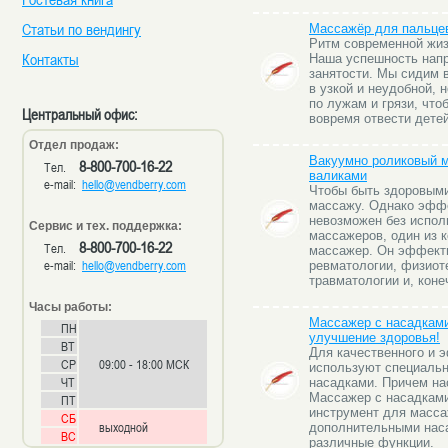
Статьи по вендингу
Массажёр для пальцев
Ритм современной жиз
Контакты
Наша успешность напр
занятости. Мы сидим 
в узкой и неудобной, 
по лужам и грязи, что
Центральный офис:
вовремя отвести детей
Отдел продаж:
Вакуумно роликовый м
8-800-700-16-22
Тел.
валиками
e-mail:
hello@vendberry.com
Чтобы быть здоровыми,
массажу. Однако эфф
невозможен без испол
Сервис и тех. поддержка:
массажеров, один из 
8-800-700-16-22
Тел.
массажер. Он эффект
e-mail:
hello@vendberry.com
ревматологии, физиот
травматологии и, коне
Часы работы:
Массажер с насадками
ПН
улучшение здоровья!
ВТ
Для качественного и 
СР
09:00 - 18:00 МСК
используют специальн
ЧТ
насадками. Причем на
Массажер с насадками
ПТ
инструмент для масса
СБ
выходной
дополнительными нас
ВС
различные функции.