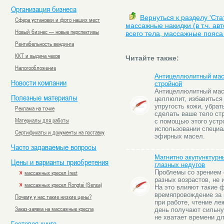
Организация бизнеса
Вернуться к разделу 'Ст
Сфера установки и фото наших мест
массажные накидки (в т.ч. а
Новый бизнес — новые перспективы
всего тела, массажные пояса 
Рентабельность вендинга
ККТ и выдача чеков
Читайте также:
Налогообложение
Антицеллюлитный мас
Новости компании
стройной
Антицеллюлитный мас
Полезные материалы
целлюлит, избавиться 
упругость кожи, убра
Реклама на точке
сделать ваше тело ст
Материалы для работы
с помощью этого устр
использовании специа
Сертификаты и документы на поставку
эфирных масел.
Часто задаваемые вопросы
Магнитно акупунктурн
Цены и варианты приобретения
глазных недугов
»
массажных кресел Irest
Проблемы со зрением 
разных возрастов, не
»
массажных кресел Rongtai (Sensa)
На это влияют такие 
времяпровождение за
Почему у нас такие низкие цены?
при работе, чтение леж
Заказ-заявка на массажные кресла
день получают сильну
не хватает времени д
Гостевая книга