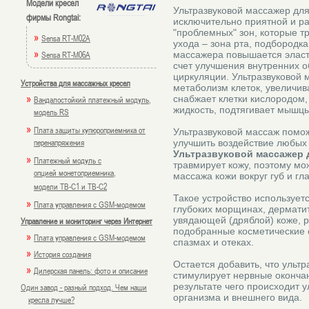
Модели кресел
Ультразвуковой массажер дл
фирмы Rongtai:
исключительно приятной и р
"проблемных" зон, которые т
»
Sensa RT-M02A
ухода – зона рта, подбородк
»
Sensa RT-M06A
массажера повышается эласти
счет улучшения внутренних 
циркуляции. Ультразвуковой 
Устройства для массажных кресел
метаболизм клеток, увеличи
»
снабжает клетки кислородом
Вандалостойкий платежный модуль,
жидкость, подтягивает мышцы
модель RS
»
Плата защиты купюроприемника от
Ультразвуковой массаж помож
перенапряжения
улучшить воздействие любых 
Ультразвуковой массажер 
»
Платежный модуль с
травмирует кожу, поэтому мо
опцией монетоприемника,
массажа кожи вокруг губ и гла
модели TB-C1 и TB-C2
Такое устройство использует
»
Плата управления с GSM-модемом
глубоких морщинах, дерматит
увядающей (дряблой) коже, 
Управление и мониторинг через Интернет
подобранные косметические с
»
Плата управления с GSM-модемом
спазмах и отеках.
»
История создания
Остается добавить, что ульт
»
Дилерская панель: фото и описание
стимулирует нервные окончан
результате чего происходит 
Один завод - разный подход. Чем наши
организма и внешнего вида.
кресла лучше?