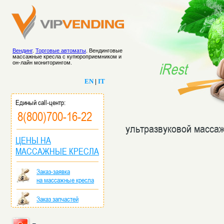
Вендинг
.
Торговые автоматы
. Вендинговые
массажные кресла с купюроприемником и
он-лайн мониторингом.
iRest
EN
|
IT
Единый call-центр:
8(800)700-16-22
ультразвуковой масса
ЦЕНЫ НА
МАССАЖНЫЕ КРЕСЛА
Заказ-заявка
на массажные кресла
Заказ запчастей