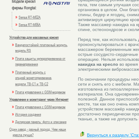
Модели кресел
тела, тем самым улучшая сос
фирмы Rongtai:
организма в целом. Они бла
спины, бедер и ягодиц, сним
»
Sensa RT-M02A
активизируя циркуляцию кро
»
Sensa RT-M06A
Также массажер накидка на к
спине, остеохондрозе и сколи
Устройства для массажных кресел
Перед тем, как использоват
»
проконсультироваться с врач
Вандалостойкий платежный модуль,
массажером беременным же
модель RS
острые сосудисто-сердечны
»
Плата защиты купюроприемника от
операцию. Нельзя использов
перенапряжения
накидка на кресло
во время 
электрическими вибромасса
»
Платежный модуль с
опцией монетоприемника,
По окончании процедуры нео
модели TB-C1 и TB-C2
сети и снять его с мебели. М
изготовлена из гипоаллерген
»
Плата управления с GSM-модемом
материалов. Она одновремен
полезной. Данное приспособ
Управление и мониторинг через Интернет
месте, так как оно очень комп
»
Плата управления с GSM-модемом
устройством массажёр накидк
»
достаточно периодически про
История создания
тканью, а также не допускать
»
Дилерская панель: фото и описание
Один завод - разный подход. Чем наши
кресла лучше?
Вернуться к разделу 'Ст