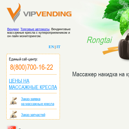
Вендинг
.
Торговые автоматы
. Вендинговые
массажные кресла с купюроприемником и
он-лайн мониторингом.
Rongtai
EN
|
IT
Единый call-центр:
8(800)700-16-22
Массажер накидка на 
ЦЕНЫ НА
МАССАЖНЫЕ КРЕСЛА
Заказ-заявка
на массажные кресла
Заказ запчастей