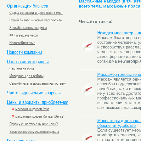
массажные накидки (в т.ч. а
Организация бизнеса
всего тела, массажные пояса 
Сфера установки и фото наших мест
Новый бизнес — новые перспективы
Читайте также:
Рентабельность вендинга
Накидка массажер – п
ККТ и выдача чеков
Массаж благотворно в
Налогообложение
состояние человека, 
и способствуя рассла
Новости компании
человек легче перено
атмосферного давлен
Полезные материалы
организма неблагопри
Реклама на точке
Массажер головы гене
Материалы для работы
Массаж является одни
Сертификаты и документы на поставку
способов поддержания
лечебных, так и в про
Часто задаваемые вопросы
не у всех есть доста
профессиональных ма
Цены и варианты приобретения
из положения может с
»
вам поможет массажер
массажных кресел Irest
»
массажных кресел Rongtai (Sensa)
Массажеры для инвали
Почему у нас такие низкие цены?
обеспечат удобство
Если существует нео
Заказ-заявка на массажные кресла
комфорта человека, к
вставать, можно говор
Гостевая книга