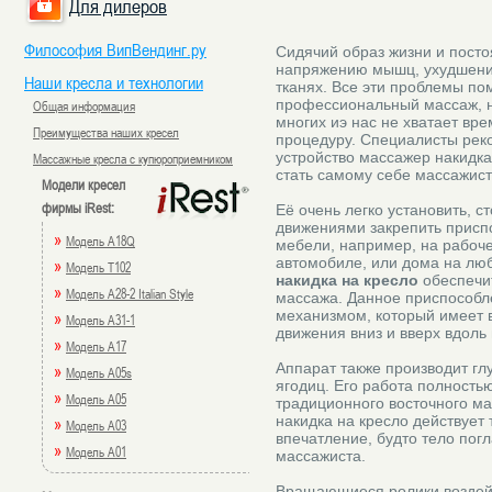
Для дилеров
Философия ВипВендинг.ру
Сидячий образ жизни и посто
напряжению мышц, ухудшени
Наши кресла и технологии
тканях. Все эти проблемы по
профессиональный массаж, но
Общая информация
многих иэ нас не хватает вре
Преимущества наших кресел
процедуру. Специалисты рек
устройство массажер накидка
Массажные кресла с купюроприемником
стать самому себе массажис
Модели кресел
фирмы iRest:
Её очень легко установить, с
движениями закрепить присп
»
Модель A18Q
мебели, например, на рабоче
автомобиле, или дома на лю
»
Модель T102
накидка на кресло
обеспечи
»
Модель A28-2 Italian Style
массажа. Данное приспособ
механизмом, который имеет 
»
Модель A31-1
движения вниз и вверх вдоль
»
Модель A17
Аппарат также производит гл
»
Модель A05s
ягодиц. Его работа полность
»
Модель A05
традиционного восточного м
накидка на кресло действует 
»
Модель A03
впечатление, будто тело пог
»
Модель A01
массажиста.
Вращающиеся ролики воздейс