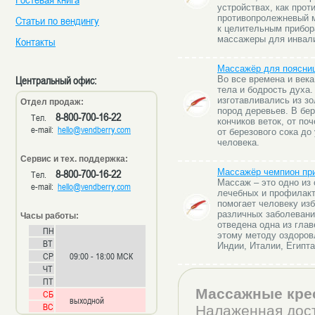
устройствах, как про
противопролежневый м
Статьи по вендингу
к целительным прибор
массажеры для инвал
Контакты
Массажёр для поясниц
Центральный офис:
Во все времена и век
тела и бодрость духа
изготавливались из зо
Отдел продаж:
пород деревьев. В бер
8-800-700-16-22
Тел.
кончиков веток, от по
e-mail:
hello@vendberry.com
от березового сока до
человека.
Сервис и тех. поддержка:
8-800-700-16-22
Массажёр чемпион при
Тел.
Массаж – это одно и
e-mail:
hello@vendberry.com
лечебных и профилакт
помогает человеку из
различных заболевани
Часы работы:
отведена одна из гла
ПН
этому методу оздоров
ВТ
Индии, Италии, Египта
СР
09:00 - 18:00 МСК
ЧТ
ПТ
Массажные кре
СБ
выходной
ВС
Налаженная дост