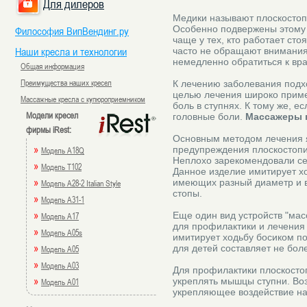
Для дилеров
Медики называют плоскостоп
Особенно подвержены этому 
Философия ВипВендинг.ру
чаще у тех, кто работает ст
Наши кресла и технологии
часто не обращают внимания 
немедленно обратиться к вра
Общая информация
Преимущества наших кресел
К лечению заболевания подх
целью лечения широко приме
Массажные кресла с купюроприемником
боль в ступнях. К тому же, е
Модели кресел
головные боли.
Массажеры 
фирмы iRest:
Основным методом лечения 
»
предупреждения плоскостопи
Модель A18Q
Неплохо зарекомендовали се
»
Модель T102
Данное изделие имитирует хо
»
имеющих разный диаметр и в
Модель A28-2 Italian Style
стопы.
»
Модель A31-1
»
Еще один вид устройств "мас
Модель A17
для профилактики и лечения
»
Модель A05s
имитирует ходьбу босиком по
»
для детей составляет не боле
Модель A05
»
Модель A03
Для профилактики плоскосто
»
укреплять мышцы ступни. Воз
Модель A01
укрепляющее воздействие на