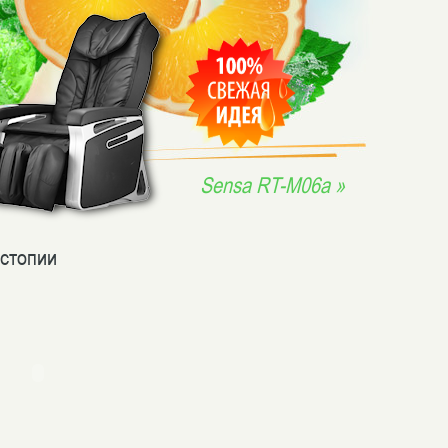
Sensa RT-M06a »
стопии