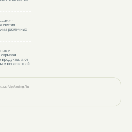
ссаж» -
я снятия
аний различных
чные и
 скрывая
 продукты, а от
бы с ненавистной
ощью VipVending.Ru