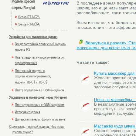
Модели кресел
В последнее время популярн
фирмы Rongtai:
шарик, его еще называют ма
расслабляющее, так и тониз
»
Sensa RT-M02A
Всем известно, что болезнь 
»
Sensa RT-M06A
плоскостопии – это эффекти
Устройства для массажных кресел
»
Вернуться к разделу 'Ст
Вандалостойкий платежный модуль,
массажеры для всего тела, м
модель RS
»
Плата защиты купюроприемника от
Читайте также:
перенапряжения
»
Платежный модуль с
Купить массажёр для н
опцией монетоприемника,
Желаете приятно отдо
модели TB-C1 и TB-C2
для ног – ведь это о
здоровье cосудам и м
»
Плата управления с GSM-модемом
Управление и мониторинг через Интернет
Цены на массажёры – 
»
Плата управления с GSM-модемом
В незапамятные време
прошел путь как всеоб
»
История создания
медицине и заслужил 
»
Дилерская панель: фото и описание
Один завод - разный подход. Чем наши
Массажёр чудо мячик 
Сложно переоценить р
кресла лучше?
дошкольного возраста,