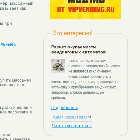
мер, массажный
казывает как
ры при
Это интересно!
ильные),
Расчет окупаемости
вендинговых автоматов
Естественно, в каждом
бизнесе, а вендинговый бизнес
не является исключением,
очень важно просчитать и
купить массажер
учесть все предполагаемые расходы на
 молодость и
установку и приобретение вендинговых
аппаратов, а также дальнейшую
прибыль.
 разных целей и
Подробнее »
чное положение в
«
назад
|
список
|
вперед
»
Читать все статьи »
детей
вать в качестве