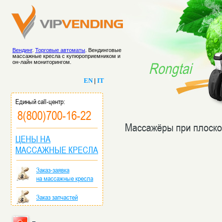
Вендинг
.
Торговые автоматы
. Вендинговые
массажные кресла с купюроприемником и
он-лайн мониторингом.
Rongtai
EN
|
IT
Единый call-центр:
8(800)700-16-22
Массажёры при плоско
ЦЕНЫ НА
МАССАЖНЫЕ КРЕСЛА
Заказ-заявка
на массажные кресла
Заказ запчастей