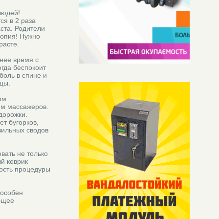
людей!
я в 2 раза
аста. Родители
топия! Нужно
расте.
нее время с
гда беспокоит
боль в спине и
цы.
ом
ем массажеров.
дорожки.
ет бугорков,
вильных сводов
вать не только
й коврик
ность процедуры
пособен
общее