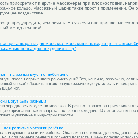
ость приобретают и другие
массажеры при плоскостопии,
напри
ссажное кольцо. Массажный шарик также прост в применении. Он о
ирующее воздействие.
проще предупредить, чем лечить. Но уж если она пришла, массаже
вный метод лечения!
атьи про аппараты для массажа: массажные накидки (в т.ч. автомоб
ассажные пояса для похудения и т.д.'
ог – на разный вкус, по любой цене
хнуть после напряженного рабочего дня? Это, конечно, возможно, если 
тменный способ сбросить накопленную физическую усталость и подарить
ышцам ног.
они могут быть разными
на зародилось искусство массажа. В разных странах он применялся для
щего признания, так и запрета. Только в последние 30 лет он занял про
почет и уважение в индустрии красоты.
– для развития моторики ребёнка
оль игрушки в развитии ребенка. Она важна не только для младенцев и 
 но и для ребенка раннего школьного возраста. Очень полезно использо