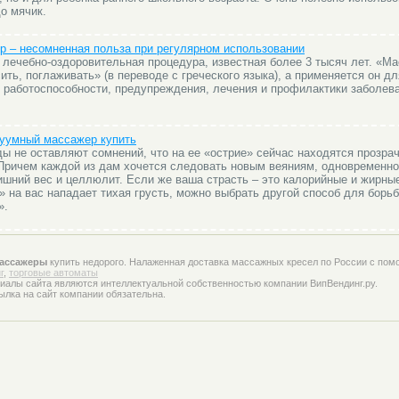
о мячик.
 – несомненная польза при регулярном использовании
лечебно-оздоровительная процедура, известная более 3 тысяч лет. «Ма
ить, поглаживать» (в переводе с греческого языка), а применяется он дл
 работоспособности, предупреждения, лечения и профилактики заболев
уумный массажер купить
ы не оставляют сомнений, что на ее «острие» сейчас находятся прозра
Причем каждой из дам хочется следовать новым веяниям, одновременно
ишний вес и целлюлит. Если же ваша страсть – это калорийные и жирные
» на вас нападает тихая грусть, можно выбрать другой способ для борь
».
ассажеры
купить недорого. Налаженная доставка массажных кресел по России с пом
г
,
торговые автоматы
иалы сайта являются интеллектуальной собственностью компании ВипВендинг.ру.
ылка на сайт компании обязательна.