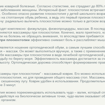
ие коварной болезнью. Согласно статистике, ею страдают до 80% 
заболеванию женщины. Интересный факт: плоскостопие встречаетс
оя. Особенно опасно развитие плоскостопия у детей школьного возр
на стоптанную обувь ребенка, а ведь это первый признак плоскос
чу: радикально вылечить плоскостопие можно только в детском воз
одят комплексно: физкультура, физеопроцедуры, массаж. В послед
няются массажеры при плоскостопии. Конечно, мало приятного, ко
сли на болезнь не обращать внимания, то впоследствии прибавится 
при плоскостопии
эффективно снимают боль и расслабляют мыш
является ношение ортопедической обуви, а самым лучшим способ
я – массаж. Он может выполняться вручную, а также с применени
бя массажеры при плоскостопии в виде лечебной ортопедической 
дьбу по берегу моря. Эффективность массажера достигается за сч
ысоту. Ортопедическая дорожка способствует формированию пра
сажеры при плоскостопии" - массажный коврик. Его можно использо
 плоскостопия, но для проведения общего массажа стоп. Массажны
 скошенному лугу. Коврик удобен в использовании. Продолжитель
е 3 минут.
пия можно порекомендовать использовать чудо – валик, который с
действуя на биологически активные точки, чудо-валик оказывает 
 организм.