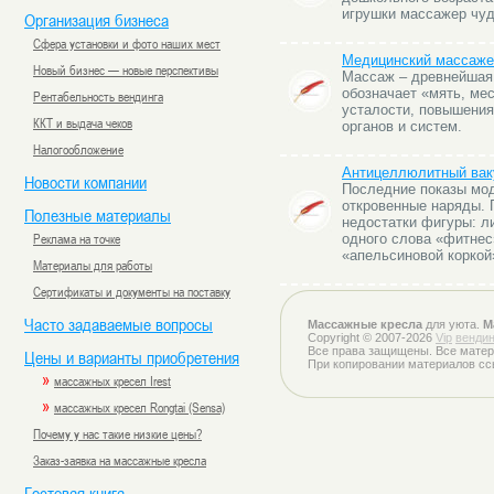
игрушки массажер чуд
Организация бизнеса
Сфера установки и фото наших мест
Медицинский массажер
Новый бизнес — новые перспективы
Массаж – древнейшая 
обозначает «мять, мес
Рентабельность вендинга
усталости, повышения
ККТ и выдача чеков
органов и систем.
Налогообложение
Антицеллюлитный вак
Новости компании
Последние показы мод
откровенные наряды. 
Полезные материалы
недостатки фигуры: л
Реклама на точке
одного слова «фитнес
«апельсиновой коркой
Материалы для работы
Сертификаты и документы на поставку
Часто задаваемые вопросы
Массажные кресла
для уюта.
М
Copyright © 2007-2026
Vip
вендин
Все права защищены. Все матер
Цены и варианты приобретения
При копировании материалов сс
»
массажных кресел Irest
»
массажных кресел Rongtai (Sensa)
Почему у нас такие низкие цены?
Заказ-заявка на массажные кресла
Гостевая книга