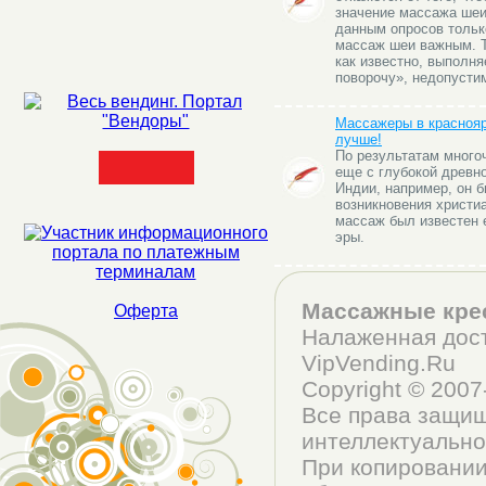
значение массажа шеи
данным опросов тольк
массаж шеи важным. Т
как известно, выполня
поворочу», недопусти
Массажеры в краснояр
лучше!
По результатам много
еще с глубокой древно
Индии, например, он б
возникновения христиа
массаж был известен 
эры.
Массажные кре
Оферта
Налаженная дост
VipVending.Ru
Copyright © 200
Все права защищ
интеллектуально
При копировании