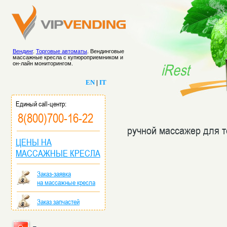
Вендинг
.
Торговые автоматы
. Вендинговые
массажные кресла с купюроприемником и
он-лайн мониторингом.
iRest
EN
|
IT
Единый call-центр:
8(800)700-16-22
ручной массажер для 
ЦЕНЫ НА
МАССАЖНЫЕ КРЕСЛА
Заказ-заявка
на массажные кресла
Заказ запчастей