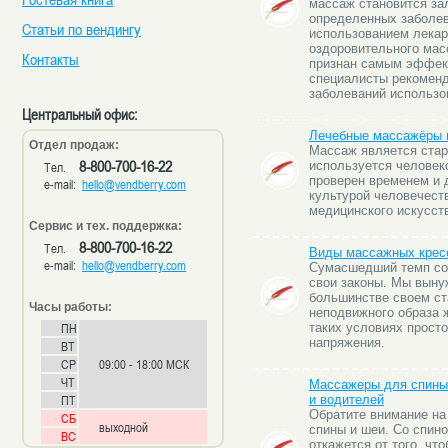
массаж становится за
определенных заболев
Статьи по вендингу
использованием лекар
оздоровительного мас
Контакты
признан самым эффек
специалисты рекоменд
заболеваний использо
Центральный офис:
Лечебные массажёры 
Отдел продаж:
Массаж является стар
8-800-700-16-22
используется человек
Тел.
проверен временем и 
e-mail:
hello@vendberry.com
культурой человечеств
медицинского искусст
Сервис и тех. поддержка:
8-800-700-16-22
Тел.
Виды массажных кресе
e-mail:
hello@vendberry.com
Сумасшедший темп со
свои законы. Мы выну
большинстве своем с
Часы работы:
неподвижного образа 
ПН
таких условиях прост
напряжения.
ВТ
СР
09:00 - 18:00 МСК
ЧТ
Массажеры для спины
ПТ
и водителей
Обратите внимание на
СБ
выходной
спины и шеи. Со спино
ВС
откажется от того, чт