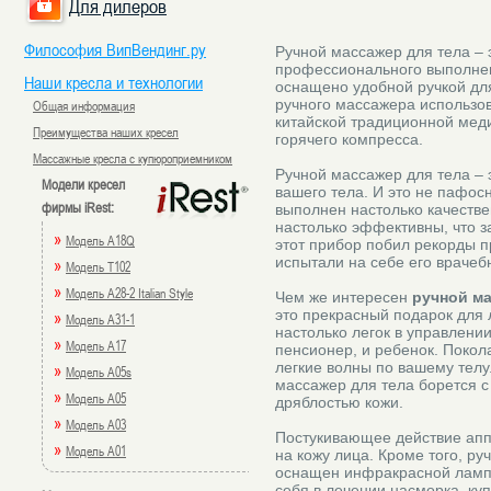
Для дилеров
Философия ВипВендинг.ру
Ручной массажер для тела – 
профессионального выполнен
Наши кресла и технологии
оснащено удобной ручкой дл
ручного массажера использов
Общая информация
китайской традиционной мед
Преимущества наших кресел
горячего компресса.
Массажные кресла с купюроприемником
Ручной массажер для тела – 
Модели кресел
вашего тела. И это не пафос
фирмы iRest:
выполнен настолько качестве
настолько эффективны, что з
»
Модель A18Q
этот прибор побил рекорды 
испытали на себе его врачеб
»
Модель T102
»
Модель A28-2 Italian Style
Чем же интересен
ручной ма
это прекрасный подарок для
»
Модель A31-1
настолько легок в управлении
»
Модель A17
пенсионер, и ребенок. Поко
легкие волны по вашему тел
»
Модель A05s
массажер для тела борется 
»
Модель A05
дряблостью кожи.
»
Модель A03
Постукивающее действие апп
»
Модель A01
на кожу лица. Кроме того, р
оснащен инфракрасной лампо
себя в лечении насморка, куп