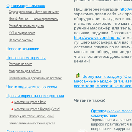
Организация бизнеса
Наш интернет-магазин
http:/
Сфера установки и фото наших мест
зарекомендовал себя как пр
Новый бизнес — новые перспективы
оборудования для дома и сал
и вполне возможно, что мы п
Рентабельность вендинга
ручной массажёр для тела
,
ККТ и выдача чеков
накидки, подушки. Позвоните 
http://www.vipvending.ru/
, и м
Налогообложение
лучшего массажера для вас, 
доставим покупку по вашему 
Новости компании
массажное оборудование для
что вы останетесь довольны
Полезные материалы
ценами!
Реклама на точке
Материалы для работы
Вернуться к разделу 'Ст
Сертификаты и документы на поставку
массажные накидки (в т.ч. а
всего тела, массажные пояса 
Часто задаваемые вопросы
Цены и варианты приобретения
Читайте также:
»
массажных кресел Irest
»
массажных кресел Rongtai (Sensa)
Ортопедические масса
самочувствию
Почему у нас такие низкие цены?
Укрепление и лечение
Заказ-заявка на массажные кресла
широко практикуется 
неврологии, хирургии,
Гостевая книга