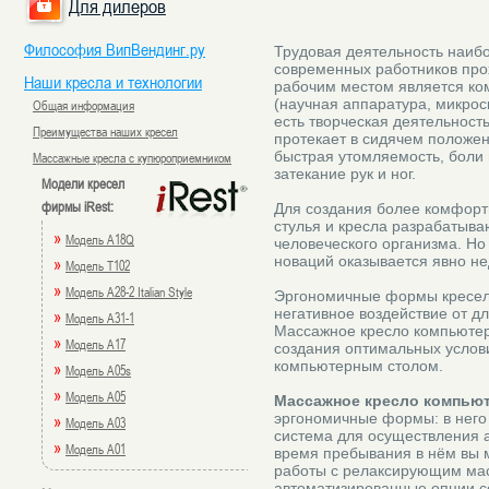
Для дилеров
Философия ВипВендинг.ру
Трудовая деятельность наиб
современных работников прох
Наши кресла и технологии
рабочим местом является ко
(научная аппаратура, микроск
Общая информация
есть творческая деятельность
Преимущества наших кресел
протекает в сидячем положен
быстрая утомляемость, боли 
Массажные кресла с купюроприемником
затекание рук и ног.
Модели кресел
фирмы iRest:
Для создания более комфор
стулья и кресла разрабатыва
»
Модель A18Q
человеческого организма. Но
новаций оказывается явно не
»
Модель T102
»
Модель A28-2 Italian Style
Эргономичные формы кресел
негативное воздействие от дл
»
Модель A31-1
Массажное кресло компьютер
»
Модель A17
создания оптимальных услов
компьютерным столом.
»
Модель A05s
»
Модель A05
Массажное кресло компью
эргономичные формы: в него
»
Модель A03
система для осуществления 
»
Модель A01
время пребывания в нём вы 
работы с релаксирующим мас
автоматизированные опции со