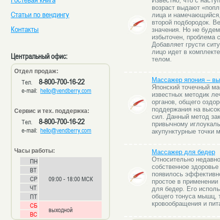
Известно, что с наст
возраст выдают «попл
Статьи по вендингу
лица и намечающийся,
второй подбородок. Ве
Контакты
значения. Но не будем
избыточен, проблема 
Добавляет грусти ситу
лицо идет в комплект
Центральный офис:
телом.
Отдел продаж:
Массажер япония – вы
8-800-700-16-22
Тел.
Японский точечный ма
e-mail:
hello@vendberry.com
известных методик ле
органов, общего оздо
поддержания на высок
Сервис и тех. поддержка:
сил. Данный метод зак
8-800-700-16-22
Тел.
привычному иглоукалы
e-mail:
hello@vendberry.com
акупунктурные точки 
Часы работы:
Массажер для бедер
Относительно недавно
ПН
собственное здоровье
ВТ
появилось эффективно
СР
09:00 - 18:00 МСК
простое в применении
ЧТ
для бедер. Его испол
ПТ
общего тонуса мышц, 
кровообращения и пита
СБ
выходной
ВС