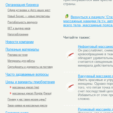
страны.
Организация бизнеса
Сфера установки и фото наших мест
Новый бизнес — новые перспективы
Вернуться к разделу 'Ст
массажные накидки (в т.ч. а
Рентабельность вендинга
всего тела, массажные пояса 
ККТ и выдача чеков
Налогообложение
Читайте также:
Новости компании
Нефритовый массажер
Полезные материалы
Он расслабляет, сним
кровообращение в тка
Реклама на точке
обладает удивительны
Материалы для работы
считается священным.
минерала действитель
Сертификаты и документы на поставку
Часто задаваемые вопросы
Вакуумный массажер в
Иметь красивые и упр
Цены и варианты приобретения
женщины. Однако поро
»
массажных кресел Irest
того, что пятая точка
счет последствий цел
»
массажных кресел Rongtai (Sensa)
Избавиться от этих пр
сложно.
Почему у нас такие низкие цены?
Заказ-заявка на массажные кресла
Роликовый массажёр 
Гостевая книга