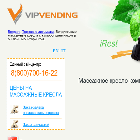
Вендинг
.
Торговые автоматы
. Вендинговые
массажные кресла с купюроприемником и
он-лайн мониторингом.
iRest
EN
|
IT
Единый call-центр:
8(800)700-16-22
Массажное кресло ком
ЦЕНЫ НА
МАССАЖНЫЕ КРЕСЛА
Заказ-заявка
на массажные кресла
Заказ запчастей