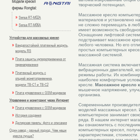
Модели кресел
творческий потенциал.
фирмы Rongtai:
Массажное кресло компьютерн
»
Sensa RT-M02A
материалов и установлено на
»
Sensa RT-M06A
не сложно перемещать в лю
имеет возможность свободног
Оснащение лифтовой систем
Устройства для массажных кресел
подстраивает массажное кре
»
любого человека. Но его отл
Вандалостойкий платежный модуль,
простых компьютерных кресе
модель RS
массажной системой.
»
Плата защиты купюроприемника от
перенапряжения
Массажная система включает 
вибрационных двигателей, к
»
Платежный модуль с
режимы работы. Их комбинир
опцией монетоприемника,
наиболее комфортные услов
модели TB-C1 и TB-C2
кресле.
Массажное кресло 
мышечное напряжение, улуч
»
Плата управления с GSM-модемом
организма.
Управление и мониторинг через Интернет
Современными производител
»
Плата управления с GSM-модемом
моделей массажных кресел. 
»
компьютерное занимает свою
История создания
ряда. В нашем интернет маг
»
Дилерская панель: фото и описание
вы ознакомитесь с последни
компьютерных кресел, получ
Один завод - разный подход. Чем наши
характеристикам, стоимости.
кресла лучше?
приглянувшегося вам кресла 