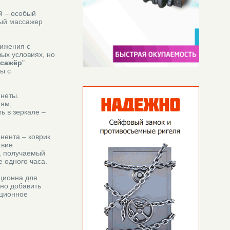
й – особый
ный массажер
ижения с
ых условиях, но
ссажёр
"
ы с
неты.
ням,
ь в зеркале –
нента – коврик
твие
и, получаемый
 одного часа.
иционна для
жно добавить
ационное