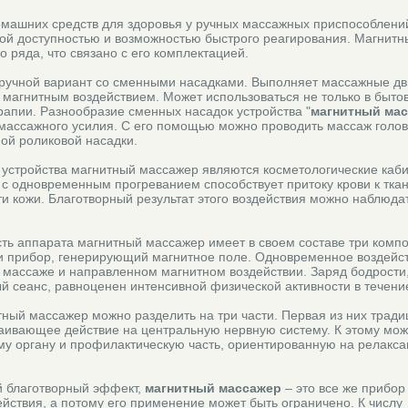
омашних средств для здоровья у ручных массажных приспособлени
вой доступностью и возможностью быстрого реагирования. Магнит
о ряда, что связано с его комплектацией.
 ручной вариант со сменными насадками. Выполняет массажные дв
магнитным воздействием. Может использоваться не только в бытов
рапии. Разнообразие сменных насадок устройства "
магнитный ма
 массажного усилия. С его помощью можно проводить массаж голов
ой роликовой насадки.
устройства магнитный массажер являются косметологические каби
с одновременным прогреванием способствует притоку крови к тка
 кожи. Благотворный результат этого воздействия можно наблюдат
ть аппарата магнитный массажер имеет в своем составе три компо
и прибор, генерирующий магнитное поле. Одновременное воздейс
м массаже и направленном магнитном воздействии. Заряд бодрост
 сеанс, равноценен интенсивной физической активности в течение
ный массажер можно разделить на три части. Первая из них трад
каивающее действие на центральную нервную систему. К этому мо
у органу и профилактическую часть, ориентированную на релакс
й благотворный эффект,
магнитный массажер
– это все же прибор
йствия, а потому его применение может быть ограничено. К числу