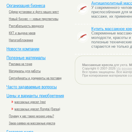
Антицилюлитный масс
Организация бизнеса
У современного челов
Сфера установки и фото наших мест
приспособления для м
массаже, их применен
Новый бизнес — новые перспективы
Рентабельность вендинга
Купить массажное кре
ККТ и выдача чеков
Современные массажны
молодости, красоты и
Налогообложение
полезные технические
стараются не только 
Новости компании
Полезные материалы
Реклама на точке
Массажные кресла
для уюта.
М
Copyright © 2007-2026
Vip
вендин
Материалы для работы
Все права защищены. Все матер
При копировании материалов сс
Сертификаты и документы на поставку
Часто задаваемые вопросы
Цены и варианты приобретения
»
массажных кресел Irest
»
массажных кресел Rongtai (Sensa)
Почему у нас такие низкие цены?
Заказ-заявка на массажные кресла
Гостевая книга