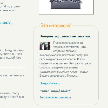
ых
р. И поэтому
ательной.
ильные),
Это интересно!
Вендинг торговых автоматов
Главная цель вендинга
торговых автоматов – это
а». Будучи чем-
создание рабочей,
упался он, как
высокодоходной, постоянно растущей
ших подобного
сети вендинговых аппаратов. В этой
статье мы предлагаем Вам рассмотреть
способы, а вернее механизмы
поддержания высокого уровня продаж
Вашего вендингового бизнеса.
о заключается в
Подробнее »
«
назад
|
список
|
вперед
»
 в нашем быту
астую такой быт
Читать все статьи »