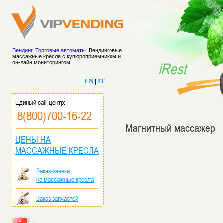
Вендинг
.
Торговые автоматы
. Вендинговые
массажные кресла с купюроприемником и
он-лайн мониторингом.
iRest
EN
|
IT
Единый call-центр:
8(800)700-16-22
Магнитный массажер
ЦЕНЫ НА
МАССАЖНЫЕ КРЕСЛА
Заказ-заявка
на массажные кресла
Заказ запчастей