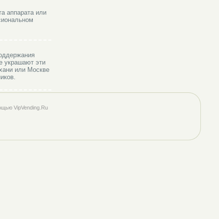
та аппарата или
ссиональном
поддержания
е украшают эти
ахани или Москве
иков.
ощью VipVending.Ru