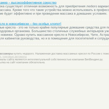
ажер – высокоэффективное средство
ека существует отличная возможность для приобретения любого вариан
ассажа. Кроме того что такие устройства можно использовать в профе
ие будет эффективно и при проведении массажа в домашних условиях.
сло в новосибирске – без особых хлопот!
е кресла - это не только крайне популярные домашние средства для 
 здоровья организма. Большинство столичных служебных интерьеров уж
 новинки. Однако купить массажное кресло в Новосибирске, Чите, Астр
для кабинетов руководства, но и в помещения для посетителей и сотрудн
ассажеры
купить недорого. Налаженная доставка массажных кресел по России с пом
г
,
торговые автоматы
иалы сайта являются интеллектуальной собственностью компании ВипВендинг.ру.
ылка на сайт компании обязательна.