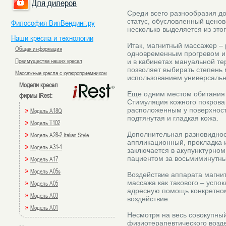
Для дилеров
Среди всего разнообразия д
статус, обусловленный цено
Философия ВипВендинг.ру
несколько выделяется из этог
Наши кресла и технологии
Итак, магнитный массажер –
Общая информация
одновременным прогревом и 
Преимущества наших кресел
и в кабинетах мануальной те
позволяет выбирать степень
Массажные кресла с купюроприемником
использованием универсальн
Модели кресел
Еще одним местом обитания 
фирмы iRest:
Стимуляция кожного покрова 
»
расположенным у поверхности
Модель A18Q
подтянутая и гладкая кожа.
»
Модель T102
»
Дополнительная разновиднос
Модель A28-2 Italian Style
аппликационный, прокладка 
»
Модель A31-1
заключается в акупунктурно
»
пациентом за восьмиминутный
Модель A17
»
Модель A05s
Воздействие аппарата магнит
»
массажа как такового – успо
Модель A05
адресную помощь конкретном
»
Модель A03
воздействие.
»
Модель A01
Несмотря на весь совокупны
физиотерапевтического возде