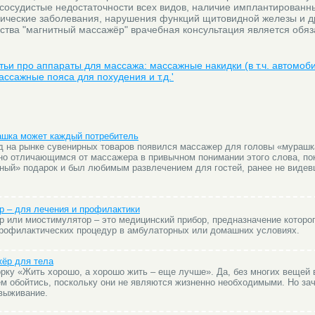
 сосудистые недостаточности всех видов, наличие имплантированн
гические заболевания, нарушения функций щитовидной железы и д
ства "магнитный массажёр" врачебная консультация является обяз
атьи про аппараты для массажа: массажные накидки (в т.ч. автомоб
ассажные пояса для похудения и т.д.'
ашка может каждый потребитель
д на рынке сувенирных товаров появился массажер для головы «мурашк
но отличающимся от массажера в привычном понимании этого слова, пок
ьный» подарок и был любимым развлечением для гостей, ранее не видев
 – для лечения и профилактики
 или миостимулятор – это медицинский прибор, предназначение которог
рофилактических процедур в амбулаторных или домашних условиях.
жёр для тела
рку «Жить хорошо, а хорошо жить – еще лучше». Да, без многих вещей
м обойтись, поскольку они не являются жизненно необходимыми. Но зач
 выживание.