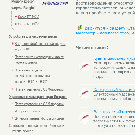
Модели кресел
противопоказаний относятся
фирмы Rongtai:
кардиостимуляторов, онколо
перед приобретением устрой
»
Sensa RT-M02A
»
Sensa RT-M06A
Вернуться к разделу 'Ст
массажеры для всего тела, м
Устройства для массажных кресел
»
Вандалостойкий платежный модуль,
Читайте также:
модель RS
»
Плата защиты купюроприемника от
Купить массажер мур
перенапряжения
Некоторое время наза
то новым и кардиналь
»
Платежный модуль с
правило, как «прикол
опцией монетоприемника,
чуда.
модели TB-C1 и TB-C2
»
Плата управления с GSM-модемом
Электронный массажёр
Электронный массажёр
Управление и мониторинг через Интернет
проведении лечебно-п
»
Плата управления с GSM-модемом
»
История создания
Электрический масса
Все мы помним погово
»
Дилерская панель: фото и описание
теоретически мы може
Один завод - разный подход. Чем наши
– это уже не жизнь, а
кресла лучше?