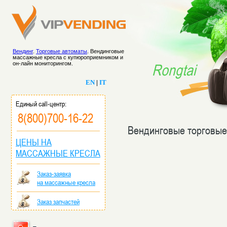
Вендинг
.
Торговые автоматы
. Вендинговые
массажные кресла с купюроприемником и
он-лайн мониторингом.
Rongtai
EN
|
IT
Единый call-центр:
8(800)700-16-22
Вендинговые торговые
ЦЕНЫ НА
МАССАЖНЫЕ КРЕСЛА
Заказ-заявка
на массажные кресла
Заказ запчастей