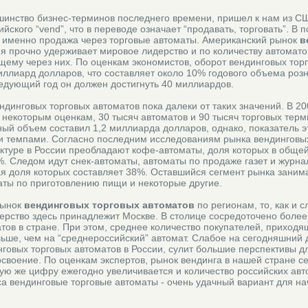
ьшинство бизнес-терминов последнего времени, пришел к нам из С
ийского “vend”, что в переводе означает “продавать, торговать”. В
 именно продажа через торговые автоматы. Американский рынок
в
я прочно удерживает мировое лидерство и по количеству автомато
щему через них. По оценкам экономистов, оборот вендинговых тор
иллиард долларов, что составляет около 10% годового объема роз
ледующий год он должен достигнуть 40 миллиардов.
динговых торговых автоматов пока далеки от таких значений. В 20
 некоторым оценкам, 30 тысяч автоматов и 90 тысяч торговых терм
ый объем составил 1,2 миллиарда долларов, однако, показатель э
и темпами. Согласно последним исследованиям рынка вендинговы
руктуре в России преобладают кофе-автоматы, доля которых в обще
. Следом идут снек-автоматы, автоматы по продаже газет и журна
ая доля которых составляет 38%. Оставшийся сегмент рынка заним
аты по приготовлению пищи и некоторые другие.
рынок
вендинговых торговых автоматов
по регионам, то, как и 
ерство здесь принадлежит Москве. В столице сосредоточено более
тов в стране. При этом, среднее количество покупателей, приходя
ольше, чем на “среднероссийский” автомат. Слабое на сегодняшний 
овых торговых автоматов в России, сулит большие перспективы для
своение. По оценкам экспертов, рынок вендинга в нашей стране с
кую же цифру ежегодно увеличивается и количество российских авт
а вендинговые торговые автоматы - очень удачный вариант для н