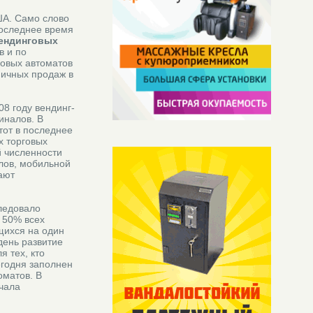
ША. Само слово
 последнее время
ендинговых
в и по
говых автоматов
ничных продаж в
08 году вендинг-
иналов. В
тот в последнее
х торговых
й численности
лов, мобильной
ают
следовало
 50% всех
щихся на один
день развитие
 тех, кто
егодня заполнен
оматов. В
ачала