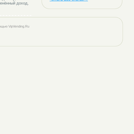
менённый доход,
ощью VipVending.Ru