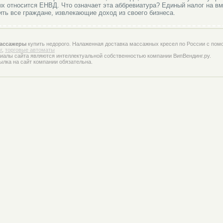
рых относится ЕНВД. Что означает эта аббревиатура? Единый налог на в
ить все граждане, извлекающие доход из своего бизнеса.
ассажеры
купить недорого. Налаженная доставка массажных кресел по России с пом
г
,
торговые автоматы
иалы сайта являются интеллектуальной собственностью компании ВипВендинг.ру.
ылка на сайт компании обязательна.