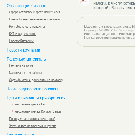
налоги, к числу кото
Организация бизнеса
который обязаны плат
Сфера установки и фото наших мест
Новый бизнес — новые перспективы
Рентабельность вендинга
Массажные кресла
для уюта.
М
Copyright © 2007-2026
Vip
вендин
ККТ и выдача чеков
Все права защищены. Все матер
При копировании материалов сс
Налогообложение
Новости компании
Полезные материалы
Реклама на точке
Материалы для работы
Сертификаты и документы на поставку
Часто задаваемые вопросы
Цены и варианты приобретения
»
массажных кресел Irest
»
массажных кресел Rongtai (Sensa)
Почему у нас такие низкие цены?
Заказ-заявка на массажные кресла
Гостевая книга