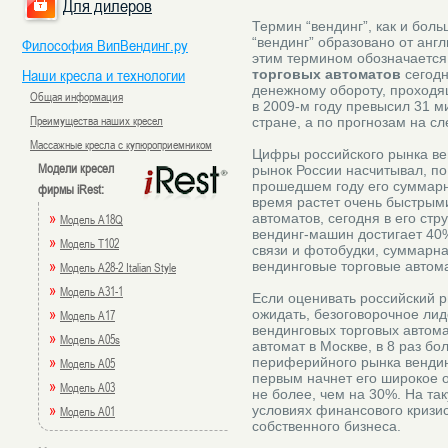
Для дилеров
Термин “вендинг”, как и бол
“вендинг” образовано от англ
Философия ВипВендинг.ру
этим термином обозначается
Наши кресла и технологии
торговых автоматов
сегодн
денежному обороту, проходя
Общая информация
в 2009-м году превысил 31 м
Преимущества наших кресел
стране, а по прогнозам на с
Массажные кресла с купюроприемником
Цифры российского рынка вен
Модели кресел
рынок России насчитывал, по
прошедшем году его суммарн
фирмы iRest:
время растет очень быстрым
»
автоматов, сегодня в его ст
Модель A18Q
вендинг-машин достигает 40%
»
Модель T102
связи и фотобудки, суммарн
»
вендинговые торговые автом
Модель A28-2 Italian Style
»
Модель A31-1
Если оценивать российский 
»
ожидать, безоговорочное лид
Модель A17
вендинговых торговых автома
»
Модель A05s
автомат в Москве, в 8 раз б
»
периферийного рынка вендинг
Модель A05
первым начнет его широкое о
»
Модель A03
не более, чем на 30%. На та
»
условиях финансового кризис
Модель A01
собственного бизнеса.