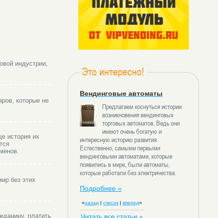
овой индустрии,
Это интересно!
Вендинговые автоматы
аров, которые не
Предлагаем коснуться истории
возникновения вендинговых
торговых автоматов. Ведь они
имеют очень богатую и
ще история их
интересную историю развития.
тся
Естественно, самыми первыми
менов.
вендинговыми автоматами, которые
появились в мире, были автоматы,
которые работали без электричества.
ир без этих
Подробнее »
«
назад
|
список
|
вперед
»
жданину, платить
Читать все статьи »