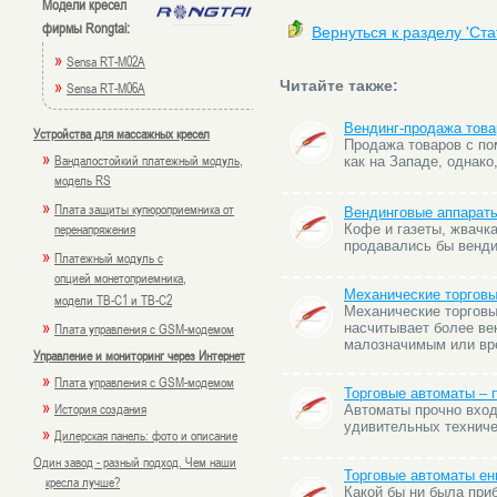
Модели кресел
фирмы Rongtai:
Вернуться к разделу 'Ст
»
Sensa RT-M02A
»
Читайте также:
Sensa RT-M06A
Вендинг-продажа това
Устройства для массажных кресел
Продажа товаров с по
»
Вандалостойкий платежный модуль,
как на Западе, однако
модель RS
»
Плата защиты купюроприемника от
Вендинговые аппараты
перенапряжения
Кофе и газеты, жвачка
продавались бы венди
»
Платежный модуль с
опцией монетоприемника,
Механические торгов
модели TB-C1 и TB-C2
Механические торговы
»
Плата управления с GSM-модемом
насчитывает более век
малозначимым или вре
Управление и мониторинг через Интернет
»
Плата управления с GSM-модемом
Торговые автоматы – 
»
История создания
Автоматы прочно вход
удивительных техниче
»
Дилерская панель: фото и описание
Один завод - разный подход. Чем наши
Торговые автоматы енв
кресла лучше?
Какой бы ни была при