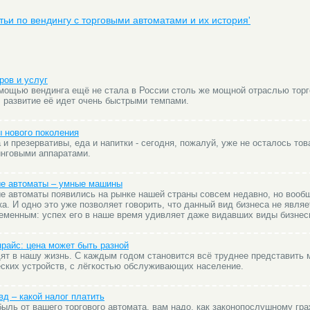
атьи по вендингу с торговыми автоматами и их история'
ров и услуг
мощью вендинга ещё не стала в России столь же мощной отраслью торг
, развитие её идет очень быстрыми темпами.
 нового поколения
 и презервативы, еда и напитки - сегодня, пожалуй, уже не осталось тов
нговыми аппаратами.
ые автоматы – умные машины
е автоматы появились на рынке нашей страны совсем недавно, но вооб
а. И одно это уже позволяет говорить, что данный вид бизнеса не являе
менным: успех его в наше время удивляет даже видавших виды бизнес
прайс: цена может быть разной
ят в нашу жизнь. С каждым годом становится всё труднее представить м
ских устройств, с лёгкостью обслуживающих население.
д – какой налог платить
быль от вашего торгового автомата, вам надо, как законопослушному гра