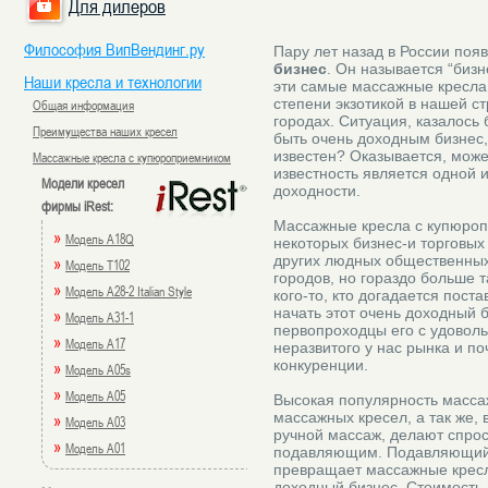
Для дилеров
Философия ВипВендинг.ру
Пару лет назад в России поя
бизнес
. Он называется “биз
Наши кресла и технологии
эти самые массажные кресла
степени экзотикой в нашей ст
Общая информация
городах. Ситуация, казалось 
Преимущества наших кресел
быть очень доходным бизнес,
известен? Оказывается, может
Массажные кресла с купюроприемником
известность является одной 
Модели кресел
доходности.
фирмы iRest:
Массажные кресла с купюроп
»
Модель A18Q
некоторых бизнес-и торговых 
других людных общественных
»
Модель T102
городов, но гораздо больше 
»
Модель A28-2 Italian Style
кого-то, кто догадается поста
начать этот очень доходный 
»
Модель A31-1
первопроходцы его с удовол
»
Модель A17
неразвитого у нас рынка и по
конкуренции.
»
Модель A05s
»
Модель A05
Высокая популярность массаж
массажных кресел, а так же,
»
Модель A03
ручной массаж, делают спро
»
Модель A01
подавляющим. Подавляющий с
превращает массажные кресл
доходный бизнес. Стоимость 