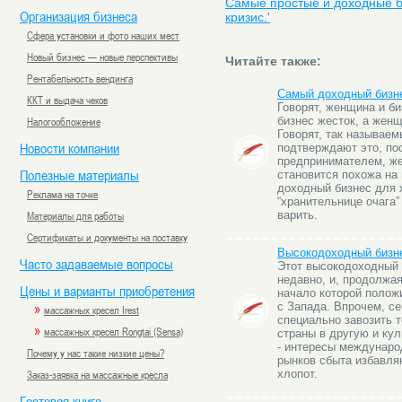
Самые простые и доходные биз
Организация бизнеса
кризис.'
Сфера установки и фото наших мест
Новый бизнес — новые перспективы
Читайте также:
Рентабельность вендинга
Самый доходный бизн
ККТ и выдача чеков
Говорят, женщина и би
Налогообложение
бизнес жесток, а жен
Говорят, так называем
Новости компании
подтверждают это, по
предпринимателем, же
Полезные материалы
становится похожа на
доходный бизнес для 
Реклама на точке
“хранительнице очага”
Материалы для работы
варить.
Сертификаты и документы на поставку
Высокодоходный бизн
Часто задаваемые вопросы
Этот высокодоходный 
недавно, и, продолжа
Цены и варианты приобретения
начало которой положи
»
с Запада. Впрочем, с
массажных кресел Irest
специально завозить т
»
массажных кресел Rongtai (Sensa)
страны в другую и кул
- интересы междунаро
Почему у нас такие низкие цены?
рынков сбыта избавля
Заказ-заявка на массажные кресла
хлопот.
Гостевая книга