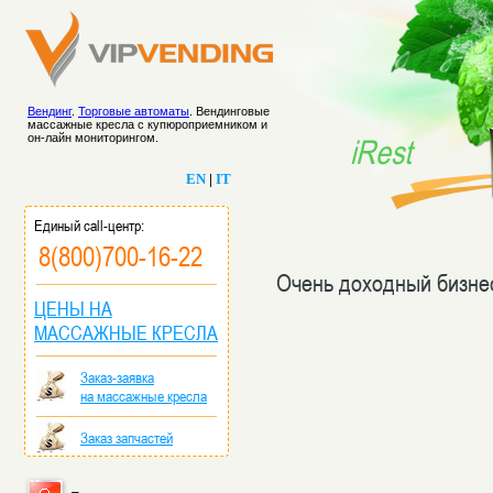
Вендинг
.
Торговые автоматы
. Вендинговые
массажные кресла с купюроприемником и
он-лайн мониторингом.
iRest
EN
|
IT
Единый call-центр:
8(800)700-16-22
Очень доходный бизне
ЦЕНЫ НА
МАССАЖНЫЕ КРЕСЛА
Заказ-заявка
на массажные кресла
Заказ запчастей