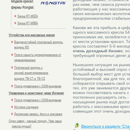
Модели кресел
раз ниже, чем сеанса ручног
фирмы Rongtai:
работающие у нас массажные 
своих механических молоточк
»
Sensa RT-M02A
предпринимателям стабильн
»
Sensa RT-M06A
Какова же эта прибыль в ци
одного массажного кресла 54
Устройства для массажных кресел
приносимая им, колеблется о
»
от места установки кресел. 
Вандалостойкий платежный модуль,
кресла составляет 5-6 месяце
модель RS
очень доходный бизнес
, н
»
Плата защиты купюроприемника от
требующий огромных денег дл
перенапряжения
Нынешняя ситуация на рынке,
»
Платежный модуль с
устойчивый и высокий спрос на
опцией монетоприемника,
большой выбор мест для уста
модели TB-C1 и TB-C2
благоприятной, как для тех, 
собирается открывать свой оч
»
Плата управления с GSM-модемом
тех, кто уже занимается дру
можно посоветовать начать с 
Управление и мониторинг через Интернет
постепенно расширять сеть -
»
Плата управления с GSM-модемом
насыщения рынка ещё достат
»
работать с массажными кресл
История создания
совмещая этот очень доходны
»
Дилерская панель: фото и описание
Один завод - разный подход. Чем наши
кресла лучше?
Вернуться к разделу 'Ст