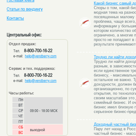
Какой бизнес самый д
Споры о том, какой б
Статьи по вендингу
модная тема на разно
посвященных малому 
Контакты
проблема, чаще всего,
информации у большин
котором количество о
Центральный офис:
ограничено, а многие 
просто не попадают в 
Отдел продаж:
результате принимают
8-800-700-16-22
Тел.
e-mail:
hello@vendberry.com
Трудно ли найти дохо
Трудно ли найти дохо
разным, в зависимости
Сервис и тех. поддержка:
если единственное тр
8-800-700-16-22
Тел.
бизнесу, - максимальн
остальное не важно. Т
e-mail:
hello@vendberry.com
доходности, должен б
организационно, по с
Часы работы:
открытия, по технолог
своим масштабам это
ПН
семейный бизнес. И о
ВТ
бизнес имел близкую 
СР
09:00 - 18:00 МСК
серьезное бизнес-пре
ЧТ
ПТ
Доходный частный би
СБ
Пару лет назад в Рос
выходной
ВС
частный бизнес - мас