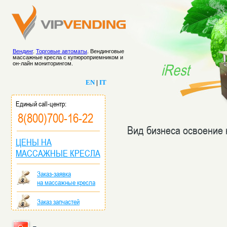
Вендинг
.
Торговые автоматы
. Вендинговые
массажные кресла с купюроприемником и
он-лайн мониторингом.
iRest
EN
|
IT
Единый call-центр:
8(800)700-16-22
Вид бизнеса освоение 
ЦЕНЫ НА
МАССАЖНЫЕ КРЕСЛА
Заказ-заявка
на массажные кресла
Заказ запчастей