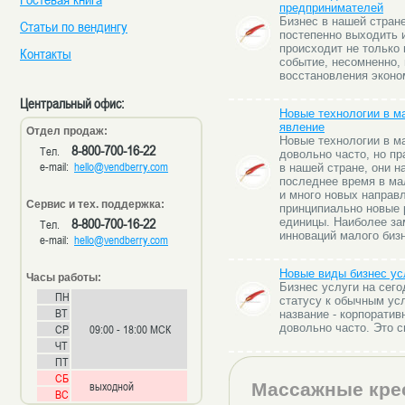
предпринимателей
Бизнес в нашей стран
Статьи по вендингу
постепенно выходить и
происходит не только 
Контакты
событие, несомненно,
восстановления эконо
Центральный офис:
Новые технологии в м
явление
Отдел продаж:
Новые технологии в м
8-800-700-16-22
Тел.
довольно часто, но пр
e-mail:
hello@vendberry.com
в нашей стране, они н
последнее время в ма
и много новых направ
Сервис и тех. поддержка:
принципиально новые 
8-800-700-16-22
единицы. Наиболее за
Тел.
инноваций малого бизн
e-mail:
hello@vendberry.com
Новые виды бизнес ус
Часы работы:
Бизнес услуги на сег
ПН
статусу к обычным усл
ВТ
название - корпоратив
довольно часто. Это 
СР
09:00 - 18:00 МСК
ЧТ
ПТ
СБ
выходной
Массажные кре
ВС