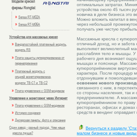
Модели кресел
оптимальных затратах. Мини
фирмы Rongtai:
устройства около 45 тысяч ру
новичка в деле бизнеса это 
»
Sensa RT-M02A
Можно вложить капитал в вен
»
Sensa RT-M06A
через небольшой промежуток 
получать уже чистую прибыль
Устройства для массажных кресел
Массажные кресла с купюропр
»
отличный доход, но и забота
Вандалостойкий платежный модуль,
выполняют великолепный мас
модель RS
расслабляя тело и мышцы. У
»
Плата защиты купюроприемника от
рабочего дня возникает ощущ
перенапряжения
мышцах и пояснице. Массажн
купюроприёмником виртуозно
»
Платежный модуль с
характера. После процедур м
опцией монетоприемника,
отдохнувшим и помолодевши
модели TB-C1 и TB-C2
освоение нового производ
связанного с ним, в перспект
»
Плата управления с GSM-модемом
со стороны населения, так и
предпринимателю. А массажн
Управление и мониторинг через Интернет
купюроприёмником по праву з
»
Плата управления с GSM-модемом
ресторанах, офисах и домах
»
средств в вендинг оправдает
История создания
»
Дилерская панель: фото и описание
Один завод - разный подход. Чем наши
Вернуться к разделу 'Ста
кресла лучше?
малом бизнесе и новые виды 