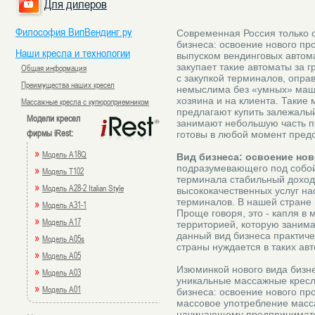
Для дилеров
Философия ВипВендинг.ру
Современная Россия только о
бизнеса: освоение нового про
Наши кресла и технологии
выпуском вендинговых автом
закупает такие автоматы за г
Общая информация
с закупкой терминалов, опр
Преимущества наших кресел
немыслима без «умных» маш
хозяина и на клиента. Такие
Массажные кресла с купюроприемником
предлагают купить залежалый
Модели кресел
занимают небольшую часть п
фирмы iRest:
готовы в любой момент предо
»
Модель A18Q
Вид бизнеса: освоение но
подразумевающего под собой
»
Модель T102
терминала стабильный доход.
»
Модель A28-2 Italian Style
высококачественных услуг н
терминалов. В нашей стране 
»
Модель A31-1
Проще говоря, это - капля в 
»
Модель A17
территорией, которую занима
данный вид бизнеса практиче
»
Модель A05s
страны нуждается в таких авт
»
Модель A05
Изюминкой нового вида бизн
»
Модель A03
уникальные массажные кресл
»
Модель A01
бизнеса: освоение нового пр
массовое употребление масс
начинающему предпринимате