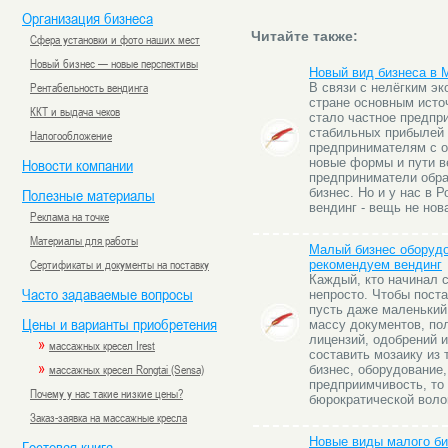
Организация бизнеса
Читайте также:
Сфера установки и фото наших мест
Новый бизнес — новые перспективы
Новый вид бизнеса в М
Рентабельность вендинга
В связи с нелёгким э
стране основным исто
ККТ и выдача чеков
стало частное предпр
стабильных прибылей
Налогообложение
предпринимателям с о
Новости компании
новые формы и пути в
предприниматели обра
Полезные материалы
бизнес. Но и у нас в Р
вендинг - вещь не нов
Реклама на точке
Материалы для работы
Малый бизнес оборудо
Сертификаты и документы на поставку
рекомендуем вендинг
Каждый, кто начинал с
Часто задаваемые вопросы
непросто. Чтобы поста
пусть даже маленький
Цены и варианты приобретения
массу документов, по
лицензий, одобрений и
»
массажных кресел Irest
составить мозаику из
»
массажных кресел Rongtai (Sensa)
бизнес, оборудование,
предприимчивость, то
Почему у нас такие низкие цены?
бюрократической воло
Заказ-заявка на массажные кресла
Новые виды малого б
Гостевая книга